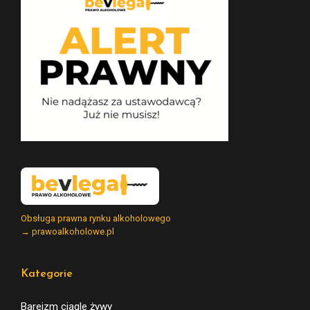
Obsługa prawna rynku alkoholowego
→ prawoalkoholowe.pl
Kategorie
Bareizm ciągle żywy