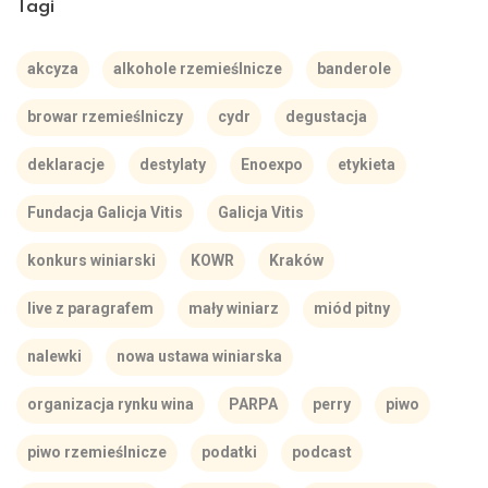
Tagi
akcyza
alkohole rzemieślnicze
banderole
browar rzemieślniczy
cydr
degustacja
deklaracje
destylaty
Enoexpo
etykieta
Fundacja Galicja Vitis
Galicja Vitis
konkurs winiarski
KOWR
Kraków
live z paragrafem
mały winiarz
miód pitny
nalewki
nowa ustawa winiarska
organizacja rynku wina
PARPA
perry
piwo
piwo rzemieślnicze
podatki
podcast