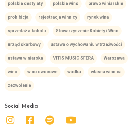
polskie destylaty
polskie wino
prawo winiarskie
prohibicja
rejestracja winnicy
rynek wina
sprzedaż alkoholu
Stowarzyszenie Kobiety i Wino
urząd skarbowy
ustawa o wychowaniu w trzeźwości
ustawa winiarska
VITIS MUSIC SFERA
Warszawa
wino
wino owocowe
wódka
własna winnica
zezwolenie
Social Media