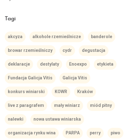
Tagi
akcyza
alkohole rzemieślnicze
banderole
browar rzemieślniczy
cydr
degustacja
deklaracje
destylaty
Enoexpo
etykieta
Fundacja Galicja Vitis
Galicja Vitis
konkurs winiarski
KOWR
Kraków
live z paragrafem
mały winiarz
miód pitny
nalewki
nowa ustawa winiarska
organizacja rynku wina
PARPA
perry
piwo