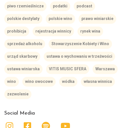
piwo rzemieślnicze
podatki
podcast
polskie destylaty
polskie wino
prawo winiarskie
prohibicja
rejestracja winnicy
rynek wina
sprzedaż alkoholu
Stowarzyszenie Kobiety i Wino
urząd skarbowy
ustawa o wychowaniu w trzeźwości
ustawa winiarska
VITIS MUSIC SFERA
Warszawa
wino
wino owocowe
wódka
własna winnica
zezwolenie
Social Media