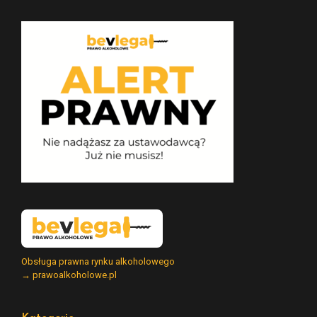
Obsługa prawna rynku alkoholowego
→ prawoalkoholowe.pl