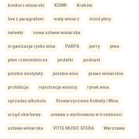
konkurs winiarski
KOWR
Kraków
live z paragrafem
mały winiarz
miód pitny
nalewki
nowa ustawa winiarska
organizacja rynku wina
PARPA
perry
piwo
piwo rzemieślnicze
podatki
podcast
polskie destylaty
polskie wino
prawo winiarskie
prohibicja
rejestracja winnicy
rynek wina
sprzedaż alkoholu
Stowarzyszenie Kobiety i Wino
urząd skarbowy
ustawa o wychowaniu w trzeźwości
ustawa winiarska
VITIS MUSIC SFERA
Warszawa