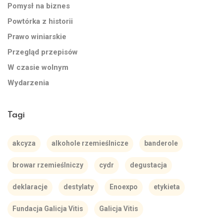
Pomysł na biznes
Powtórka z historii
Prawo winiarskie
Przegląd przepisów
W czasie wolnym
Wydarzenia
Tagi
akcyza
alkohole rzemieślnicze
banderole
browar rzemieślniczy
cydr
degustacja
deklaracje
destylaty
Enoexpo
etykieta
Fundacja Galicja Vitis
Galicja Vitis