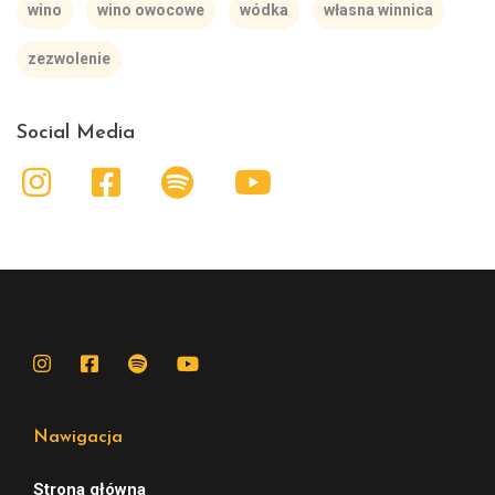
wino
wino owocowe
wódka
własna winnica
zezwolenie
Social Media
Nawigacja
Strona główna