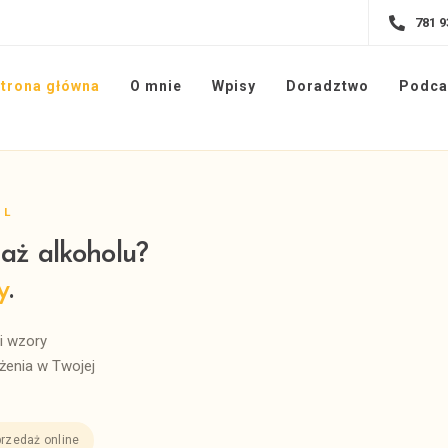
781 9
trona główna
O mnie
Wpisy
Doradztwo
Podca
PL
aż alkoholu?
y
.
i wzory
enia w Twojej
rzedaż online