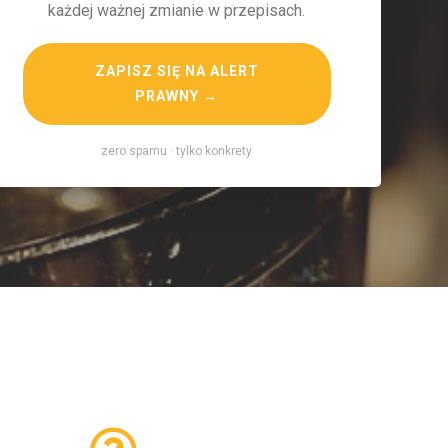
każdej ważnej zmianie w przepisach.
ZAPISZ SIĘ NA ALERT
PRAWNY →
zero spamu · tylko konkrety