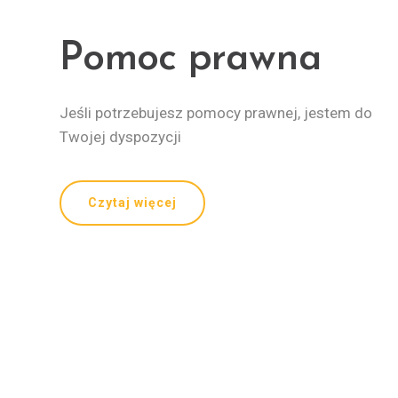
Pomoc prawna
Jeśli po­trze­bu­jesz po­mocy praw­nej, jestem do
Twojej dyspozycji
Czytaj więcej