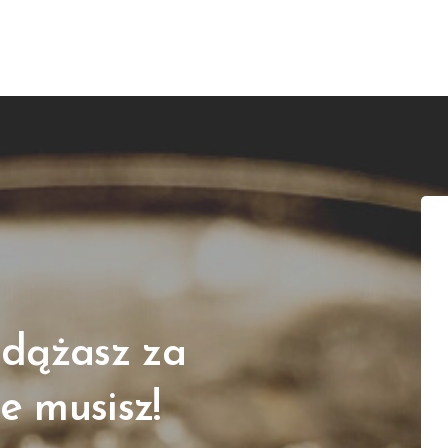
adążasz za
e musisz!