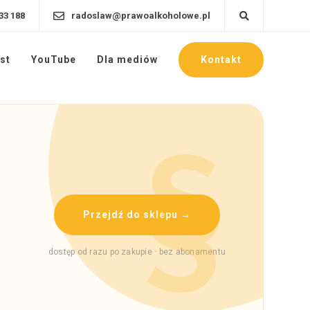
33 188
radoslaw@prawoalkoholowe.pl
Kontakt
st
YouTube
Dla mediów
Przejdź do sklepu →
dostęp od razu po zakupie · bez abonamentu