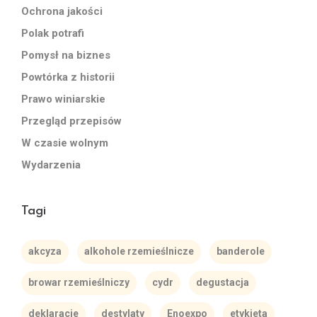
Ochrona jakości
Polak potrafi
Pomysł na biznes
Powtórka z historii
Prawo winiarskie
Przegląd przepisów
W czasie wolnym
Wydarzenia
Tagi
akcyza
alkohole rzemieślnicze
banderole
browar rzemieślniczy
cydr
degustacja
deklaracje
destylaty
Enoexpo
etykieta