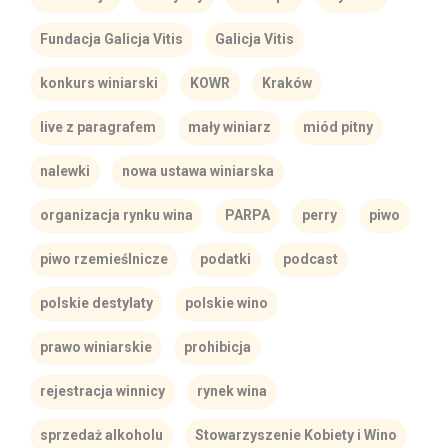
Fundacja Galicja Vitis
Galicja Vitis
konkurs winiarski
KOWR
Kraków
live z paragrafem
mały winiarz
miód pitny
nalewki
nowa ustawa winiarska
organizacja rynku wina
PARPA
perry
piwo
piwo rzemieślnicze
podatki
podcast
polskie destylaty
polskie wino
prawo winiarskie
prohibicja
rejestracja winnicy
rynek wina
sprzedaż alkoholu
Stowarzyszenie Kobiety i Wino