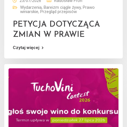
23/07/2026
Radosław Froń
Wydarzenia
,
Bareizm ciągle żywy
,
Prawo
winiarskie
,
Przegląd przepisów
PETYCJA DOTYCZĄCA
ZMIAN W PRAWIE
Czytaj więcej