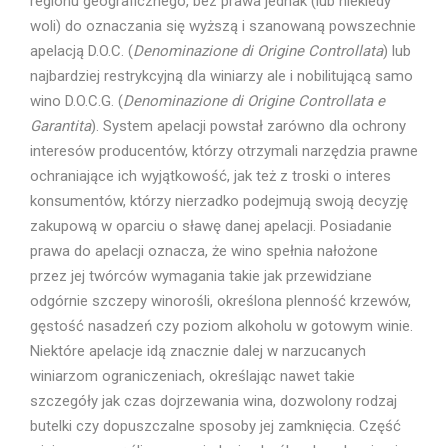
regionu geograficznego, bez prawa jednak (lub niekiedy
woli) do oznaczania się wyższą i szanowaną powszechnie
apelacją D.O.C. (
Denominazione di Origine Controllata
) lub
najbardziej restrykcyjną dla winiarzy ale i nobilitującą samo
wino D.O.C.G. (
Denominazione di Origine Controllata e
Garantita
). System apelacji powstał zarówno dla ochrony
interesów producentów, którzy otrzymali narzędzia prawne
ochraniające ich wyjątkowość, jak też z troski o interes
konsumentów, którzy nierzadko podejmują swoją decyzję
zakupową w oparciu o sławę danej apelacji. Posiadanie
prawa do apelacji oznacza, że wino spełnia nałożone
przez jej twórców wymagania takie jak przewidziane
odgórnie szczepy winorośli, określona plenność krzewów,
gęstość nasadzeń czy poziom alkoholu w gotowym winie.
Niektóre apelacje idą znacznie dalej w narzucanych
winiarzom ograniczeniach, określając nawet takie
szczegóły jak czas dojrzewania wina, dozwolony rodzaj
butelki czy dopuszczalne sposoby jej zamknięcia. Część