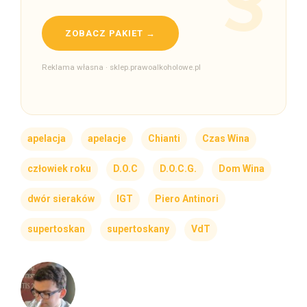
ZOBACZ PAKIET →
Reklama własna · sklep.prawoalkoholowe.pl
apelacja
apelacje
Chianti
Czas Wina
człowiek roku
D.O.C
D.O.C.G.
Dom Wina
dwór sieraków
IGT
Piero Antinori
supertoskan
supertoskany
VdT