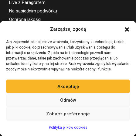
Live z Paragrafem
Na sąsiednim podwórku
Ochrona jakości
Polak potrafi
Zarządzaj zgodą
Pomysł na biznes
Aby zapewnić jak najlepsze wrażenia, korzystamy z technologii, takich
Powtórka z historii
jak pliki cookie, do przechowywania i/lub uzyskiwania dostępu do
informacji o urządzeniu. Zgoda na te technologie pozwoli nam
Prawo winiarskie
przetwarzać dane, takie jak zachowanie podczas przeglądania lub
Przegląd przepisów
unikalne identyfikatory na tej stronie. Brak wyrażenia zgody lub wycofanie
zgody może niekorzystnie wpłynąć na niektóre cechy i funkcje.
W czasie wolnym
Wydarzenia
Akceptuję
Wsparcie projektu
Odmów
Zobacz preferencje
Zadaj pytanie 24/7
AI
Polityka plików cookies