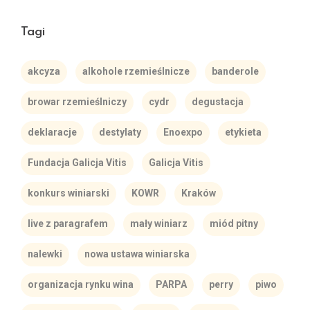
Tagi
akcyza
alkohole rzemieślnicze
banderole
browar rzemieślniczy
cydr
degustacja
deklaracje
destylaty
Enoexpo
etykieta
Fundacja Galicja Vitis
Galicja Vitis
konkurs winiarski
KOWR
Kraków
live z paragrafem
mały winiarz
miód pitny
nalewki
nowa ustawa winiarska
organizacja rynku wina
PARPA
perry
piwo