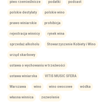
piwo rzemieślnicze
podatki
podcast
polskie destylaty
polskie wino
prawo winiarskie
prohibicja
rejestracja winnicy
rynek wina
sprzedaż alkoholu
Stowarzyszenie Kobiety i Wino
urząd skarbowy
ustawa o wychowaniu w trzeźwości
ustawa winiarska
VITIS MUSIC SFERA
Warszawa
wino
wino owocowe
wódka
własna winnica
zezwolenie