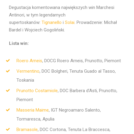
Degustacja komentowana największych win Marchesi
Antinori, w tym legendarnych
supertoskanów:
Tignanello
i
Solai
. Prowadzenie: Michał
Bardel i Wojciech Gogoliński.
Lista win:
Roero Arneis
, DOCG Roero Arneis, Prunotto, Piemont
Vermentino
, DOC Bolgheri, Tenuta Guado al Tasso,
Toskania
Prunotto Costamiole
, DOC Barbera d’Asti, Prunotto,
Piemont
Masseria Maime
, IGT Negroamaro Salento,
Tormaresca, Apulia
Bramasole
, DOC Cortona, Tenuta La Braccesca,