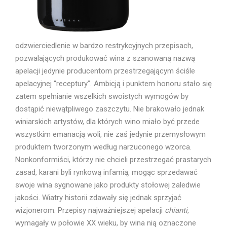
odzwierciedlenie w bardzo restrykcyjnych przepisach,
pozwalających produkować wina z szanowaną nazwą
apelacji jedynie producentom przestrzegającym ściśle
apelacyjnej “receptury”. Ambicją i punktem honoru stało się
zatem spełnianie wszelkich swoistych wymogów by
dostąpić niewątpliwego zaszczytu. Nie brakowało jednak
winiarskich artystów, dla których wino miało być przede
wszystkim emanacją woli, nie zaś jedynie przemysłowym
produktem tworzonym według narzuconego wzorca.
Nonkonformiści, którzy nie chcieli przestrzegać prastarych
zasad, karani byli rynkową infamią, mogąc sprzedawać
swoje wina sygnowane jako produkty stołowej zaledwie
jakości. Wiatry historii zdawały się jednak sprzyjać
wizjonerom. Przepisy najważniejszej apelacji
chianti
,
wymagały w połowie XX wieku, by wina nią oznaczone