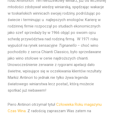
rodu Antinorich. Ten nietuzinkowy winiarz, już od wczesnej
młodości zdobywał wiedzę winiarską, spędzając wakacje
w toskańskich winnicach swojej rodziny, podróżując po
świecie i terminując u najlepszych enologów. Karierę w
rodzinnej firmie rozpoczął po studiach ekonomicznych
jako szef sprzedaży by w 1966 objąć po swoim ojcu
schedę przywództwa nad rodziną firmą. W 1971 roku
wypuścił na rynek sensacyjne
Tignanello
– choć wino
pochodziło z serca Chianti Classico, było sprzedawane
jako wino stołowe w cenie najdroższych chianti.
Unowocześnienie zerwanie z rygorami apelacji dało
świetne, wpisujące się w oczekiwania klientów rezultaty.
Markiz Antinori to jednak nie tylko żywa legenda
światowego winiarstwa lecz postać, którą możecie
spotkać już niebawem!
Piero Antinori otrzymał tytuł
Człowieka Roku magazynu
Czas Wina
. Z radością zapraszam Was zatem na