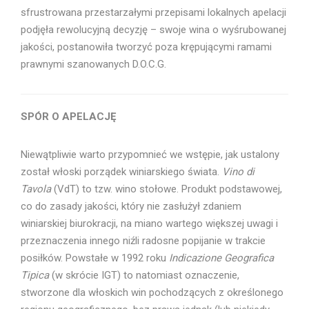
sfrustrowana przestarzałymi przepisami lokalnych apelacji
podjęła rewolucyjną decyzję – swoje wina o wyśrubowanej
jakości, postanowiła tworzyć poza krępującymi ramami
prawnymi szanowanych D.O.C.G.
SPÓR O APELACJĘ
Niewątpliwie warto przypomnieć we wstępie, jak ustalony
został włoski porządek winiarskiego świata.
Vino di
Tavola
(VdT) to tzw. wino stołowe. Produkt podstawowej,
co do zasady jakości, który nie zasłużył zdaniem
winiarskiej biurokracji, na miano wartego większej uwagi i
przeznaczenia innego niźli radosne popijanie w trakcie
posiłków. Powstałe w 1992 roku
Indicazione Geografica
Tipica
(w skrócie IGT) to natomiast oznaczenie,
stworzone dla włoskich win pochodzących z określonego