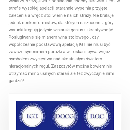
winiarzy, szczęśliwa z posiadania choćby skrawka ziemi w
strefie wysokiej apelacji, starannie wypełnia przyjęte
zalecenia a wręcz stoi wiernie na ich straży. Nie brakuje
jednak nonkonformistów, dla których narzucone z góry
warunki krępują jedynie winiarski geniusz i kreatywność.
Posługiwanie się mianem wina stołowego , czy
współcześnie podstawową apelacją IGT nie musi być
zawsze synonimem porażki a w Toskanii bywa wręcz
symbolem zwycięstwa nad skostniałym światem
nieracjonalnych reguł. Zaszczytów można bowiem nie
otrzymać mimo usilnych starań ale też zwyczajnie nimi
gardzić!