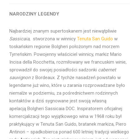
NARODZINY LEGENDY
Najbardziej znanym supertoskanem jest niewątpliwie
Sassicaia
, stworzona w winnicy
Tenuta San Guido
w
toskańskim regionie Bolgheri położonym nad morzem
Tyrreńskim. Powojenny właściciel winnicy, markiz Mario
Incisa della Rocchetta, rozmiłowany we francuskim winie,
sprowadził do swojej posiadłości sadzonki
cabernet
sauvignon
z Bordeaux. Z tychże nasadzeń powstało w
legendarne już wino, które u zarania rozprowadzane było
niemalże w podziemiu, za pośrednictwem rodzinnych
kontaktów a dziś sygnowane jest swoją własną
apelacją Bolgheri Sassicaia DOC. Inspiratorem oficjalnej
komercjalizacji tego wyjątkowego wina w 1968 roku był
praktykujący w Tenuta San Guido, bratanek markiza, Piero
Antinori – spadkobierca ponad 600 letniej tradycji wielkiego