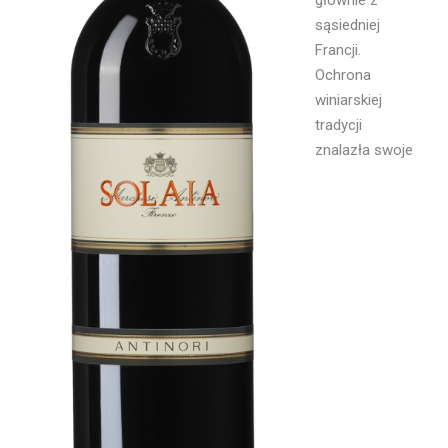
głównie z
sąsiedniej
Francji.
Ochrona
winiarskiej
tradycji
znalazła swoje