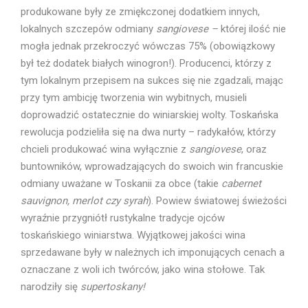
produkowane były ze zmiękczonej dodatkiem innych,
lokalnych szczepów odmiany
sangiovese –
której ilość nie
mogła jednak przekroczyć wówczas 75% (obowiązkowy
był też dodatek białych winogron!). Producenci, którzy z
tym lokalnym przepisem na sukces się nie zgadzali, mając
przy tym ambicję tworzenia win wybitnych, musieli
doprowadzić ostatecznie do winiarskiej wolty. Toskańska
rewolucja podzieliła się na dwa nurty – radykałów, którzy
chcieli produkować wina wyłącznie z
sangiovese
, oraz
buntowników, wprowadzających do swoich win francuskie
odmiany uważane w Toskanii za obce (takie
cabernet
sauvignon, merlot czy syrah
). Powiew światowej świeżości
wyraźnie przygniótł rustykalne tradycje ojców
toskańskiego winiarstwa. Wyjątkowej jakości wina
sprzedawane były w należnych ich imponujących cenach a
oznaczane z woli ich twórców, jako wina stołowe. Tak
narodziły się
supertoskany!