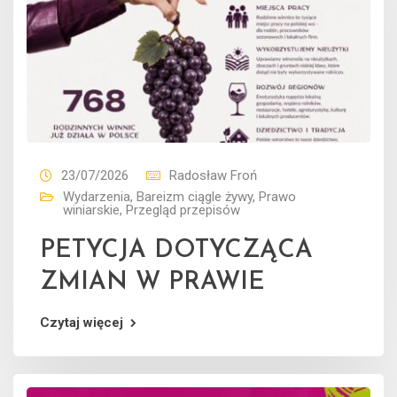
23/07/2026
Radosław Froń
Wydarzenia
,
Bareizm ciągle żywy
,
Prawo
winiarskie
,
Przegląd przepisów
PETYCJA DOTYCZĄCA
ZMIAN W PRAWIE
Czytaj więcej