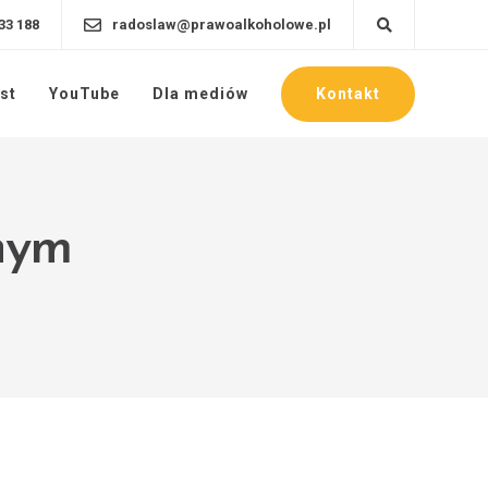
33 188
radoslaw@prawoalkoholowe.pl
Kontakt
st
YouTube
Dla mediów
nym