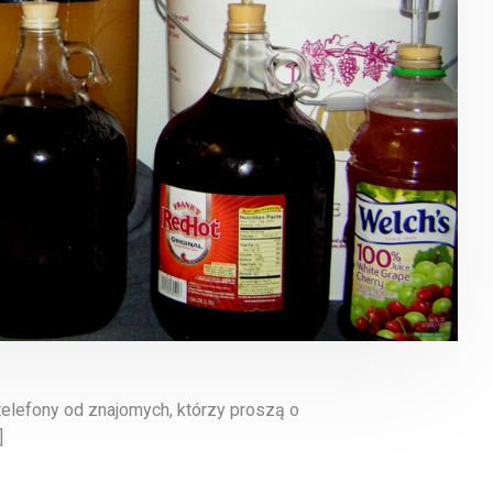
telefony od znajomych, którzy proszą o
]