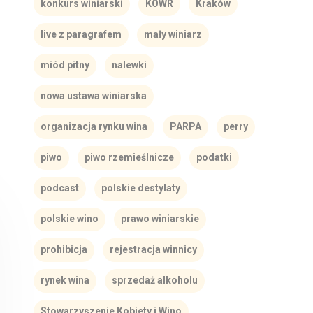
konkurs winiarski
KOWR
Kraków
live z paragrafem
mały winiarz
miód pitny
nalewki
nowa ustawa winiarska
organizacja rynku wina
PARPA
perry
piwo
piwo rzemieślnicze
podatki
podcast
polskie destylaty
polskie wino
prawo winiarskie
prohibicja
rejestracja winnicy
rynek wina
sprzedaż alkoholu
Stowarzyszenie Kobiety i Wino