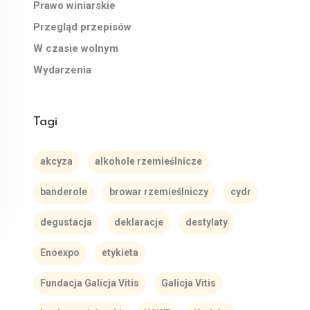
Prawo winiarskie
Przegląd przepisów
W czasie wolnym
Wydarzenia
Tagi
akcyza
alkohole rzemieślnicze
banderole
browar rzemieślniczy
cydr
degustacja
deklaracje
destylaty
Enoexpo
etykieta
Fundacja Galicja Vitis
Galicja Vitis