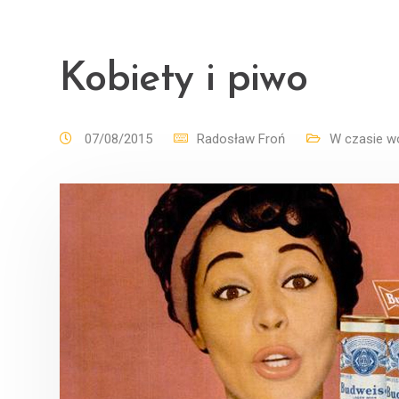
Kobiety i piwo
07/08/2015
Radosław Froń
W czasie w