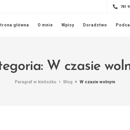
781 9
trona główna
O mnie
Wpisy
Doradztwo
Podca
tegoria: W czasie wol
Paragraf w kieliszku
Blog
W czasie wolnym