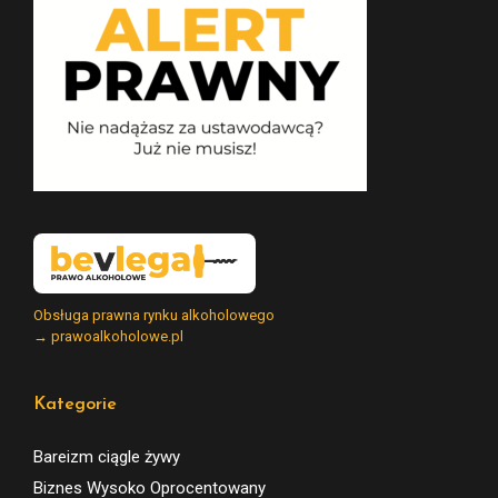
Obsługa prawna rynku alkoholowego
→ prawoalkoholowe.pl
Kategorie
Bareizm ciągle żywy
Biznes Wysoko Oprocentowany