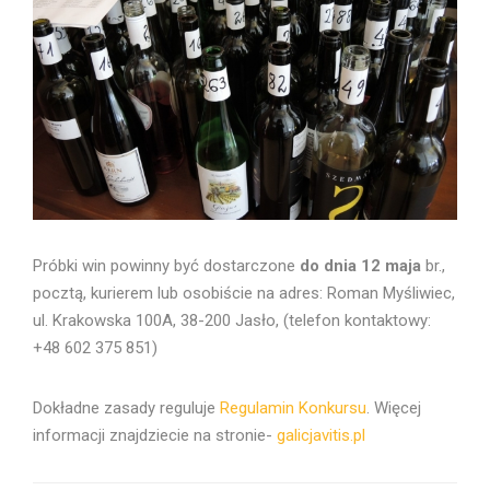
Próbki win powinny być dostarczone
do dnia 12 maja
br.,
pocztą, kurierem lub osobiście na adres: Roman Myśliwiec,
ul. Krakowska 100A, 38-200 Jasło, (telefon kontaktowy:
+48 602 375 851)
Dokładne zasady reguluje
Regulamin Konkursu
. Więcej
informacji znajdziecie na stronie-
galicjavitis.pl