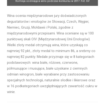
Komisja oceniająca wino podczas konkursu w 2017. Fot. GV
Wina ocenia międzynarodowe jury doświadczonych
degustatorów i enologów ze Słowacji, Czech, Węgier,
Niemiec, Gruzji, Mołdawii i Polski, zgodnie z
międzynarodowymi przepisami. Wina oceniane są w 100
punktowej skali OIV (Międzynarodowej Unii Enologów).
Wielki złoty medal otrzymują wina, które uzyskają co
najmniej 92 pkt., złoty medal to minimum 86, a srebrny co
najmniej 82 punkty. Medale przyznaje się w 8 kategoriach
podstawowych: wina białe, różowe, czerwone,
półmusujące i musujące, białe uzyskane z ciemnych
odmian winogron, białe wyrabiane przy zastosowaniu
specjalnych technologii, naturalnie słodkie i likierowe oraz
w 16 podkategoriach uwzględniających zawartość cukru w
winie.