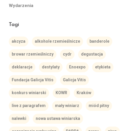
Wydarzenia
Tagi
akcyza
alkohole rzemieślnicze
banderole
browar rzemieślniczy
cydr
degustacja
deklaracje
destylaty
Enoexpo
etykieta
Fundacja Galicja Vitis
Galicja Vitis
konkurs winiarski
KOWR
Kraków
live z paragrafem
mały winiarz
miód pitny
nalewki
nowa ustawa winiarska