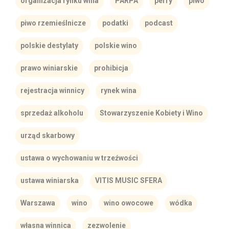
organizacja rynku wina
PARPA
perry
piwo
piwo rzemieślnicze
podatki
podcast
polskie destylaty
polskie wino
prawo winiarskie
prohibicja
rejestracja winnicy
rynek wina
sprzedaż alkoholu
Stowarzyszenie Kobiety i Wino
urząd skarbowy
ustawa o wychowaniu w trzeźwości
ustawa winiarska
VITIS MUSIC SFERA
Warszawa
wino
wino owocowe
wódka
własna winnica
zezwolenie