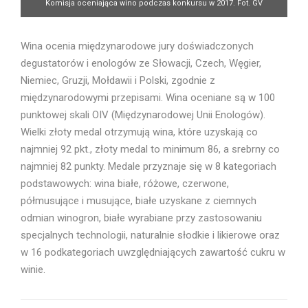
Komisja oceniająca wino podczas konkursu w 2017. Fot. GV
Wina ocenia międzynarodowe jury doświadczonych
degustatorów i enologów ze Słowacji, Czech, Węgier,
Niemiec, Gruzji, Mołdawii i Polski, zgodnie z
międzynarodowymi przepisami. Wina oceniane są w 100
punktowej skali OIV (Międzynarodowej Unii Enologów).
Wielki złoty medal otrzymują wina, które uzyskają co
najmniej 92 pkt., złoty medal to minimum 86, a srebrny co
najmniej 82 punkty. Medale przyznaje się w 8 kategoriach
podstawowych: wina białe, różowe, czerwone,
półmusujące i musujące, białe uzyskane z ciemnych
odmian winogron, białe wyrabiane przy zastosowaniu
specjalnych technologii, naturalnie słodkie i likierowe oraz
w 16 podkategoriach uwzględniających zawartość cukru w
winie.