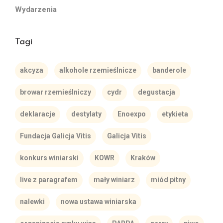
Wydarzenia
Tagi
akcyza
alkohole rzemieślnicze
banderole
browar rzemieślniczy
cydr
degustacja
deklaracje
destylaty
Enoexpo
etykieta
Fundacja Galicja Vitis
Galicja Vitis
konkurs winiarski
KOWR
Kraków
live z paragrafem
mały winiarz
miód pitny
nalewki
nowa ustawa winiarska