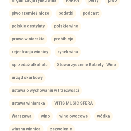
organizacja rynku wina
PARPA
perry
piwo
piwo rzemieślnicze
podatki
podcast
polskie destylaty
polskie wino
prawo winiarskie
prohibicja
rejestracja winnicy
rynek wina
sprzedaż alkoholu
Stowarzyszenie Kobiety i Wino
urząd skarbowy
ustawa o wychowaniu w trzeźwości
ustawa winiarska
VITIS MUSIC SFERA
Warszawa
wino
wino owocowe
wódka
własna winnica
zezwolenie