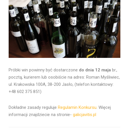
Próbki win powinny być dostarczone
do dnia 12 maja
br.,
pocztą, kurierem lub osobiście na adres: Roman Myśliwiec,
ul. Krakowska 100A, 38-200 Jasło, (telefon kontaktowy:
+48 602 375 851)
Dokładne zasady reguluje
Regulamin Konkursu
. Więcej
informacji znajdziecie na stronie-
galicjavitis.pl