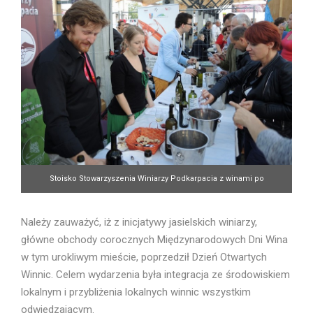
Stoisko Stowarzyszenia Winiarzy Podkarpacia z winami po
Galicyjskim Konkursie Win GALICJA VITIS. Fot. Roman Myśliwiec
Należy zauważyć, iż z inicjatywy jasielskich winiarzy,
główne obchody corocznych Międzynarodowych Dni Wina
w tym urokliwym mieście, poprzedził Dzień Otwartych
Winnic. Celem wydarzenia była integracja ze środowiskiem
lokalnym i przybliżenia lokalnych winnic wszystkim
odwiedzającym.