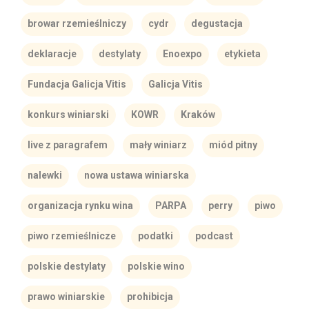
browar rzemieślniczy
cydr
degustacja
deklaracje
destylaty
Enoexpo
etykieta
Fundacja Galicja Vitis
Galicja Vitis
konkurs winiarski
KOWR
Kraków
live z paragrafem
mały winiarz
miód pitny
nalewki
nowa ustawa winiarska
organizacja rynku wina
PARPA
perry
piwo
piwo rzemieślnicze
podatki
podcast
polskie destylaty
polskie wino
prawo winiarskie
prohibicja