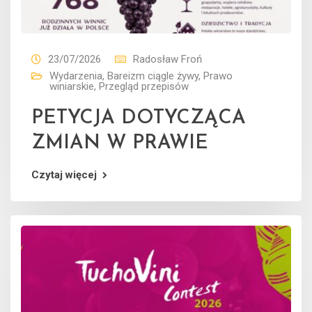
23/07/2026
Radosław Froń
Wydarzenia
,
Bareizm ciągle żywy
,
Prawo
winiarskie
,
Przegląd przepisów
PETYCJA DOTYCZĄCA
ZMIAN W PRAWIE
Czytaj więcej