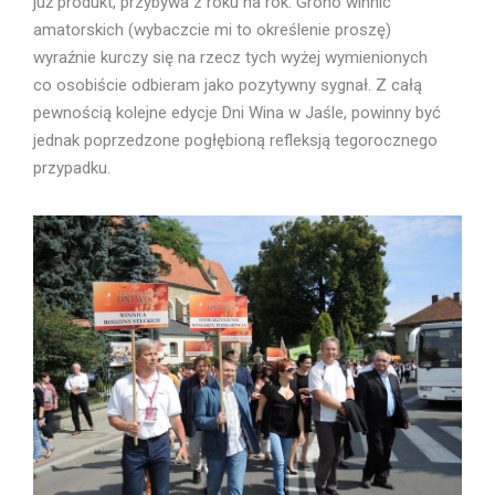
już produkt, przybywa z roku na rok. Grono winnic
amatorskich (wybaczcie mi to określenie proszę)
wyraźnie kurczy się na rzecz tych wyżej wymienionych
co osobiście odbieram jako pozytywny sygnał. Z całą
pewnością kolejne edycje Dni Wina w Jaśle, powinny być
jednak poprzedzone pogłębioną refleksją tegorocznego
przypadku.