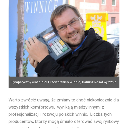
Sympatyczny właściciel Przeworskich Winnic, Dariusz Rosół wyraźnie
zadowolony z możliwości handlu swoimi wyrobami. Fot. Roman
Warto zwrócić uwagę, że zmiany te choć niekoniecznie dla
Myśliwiec
wszystkich komfortowe, wynikają między innymi z
profesjonalizacji i rozwoju polskich winnic. Liczba tych
producentów, którzy mogą śmiało oferować swój rynkowy