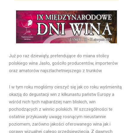
Już po raz dziewiąty, pretendujące do miana stolicy
polskiego wina Jasło, gościło producentów, importerów
oraz amatorów najszlachetniejszego z trunków.
I w tym roku mogliśmy cieszyć się jak co roku wyśmienitą
okazją do degustacji win z kilkunastu państw Europy a
wśród nich tych najbardziej nam bliskich, win
pochodzących z winnic polskich. W szczególności te
ostatnie przykuwały uwagę rosnącym nieustannie
poziomem, zarówno jakości oferowanego wina jak i
oprawy wizualnej całego przedsięwzięcia. Z dawnych