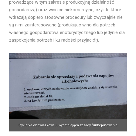
prowadzące w tym zakresie produkcyjną działalność
gospodarczą) oraz winnice niekomercyjne, czyli te które
wdrażają dopiero stosowne procedury lub zwyczajnie nie
są nimi zainteresowane (produkując wino dla potrzeb
własnego gospodarstwa enoturystycznego lub jedynie dla
zaspokojenia potrzeb i ku radości przyjaciół).
Etykietka obowiązkowa, uwydatniająca zasady funkcjonowania
panującego reżimu. Fot. Radosław Froń