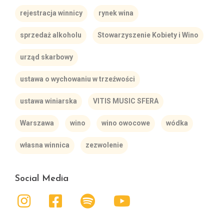
rejestracja winnicy
rynek wina
sprzedaż alkoholu
Stowarzyszenie Kobiety i Wino
urząd skarbowy
ustawa o wychowaniu w trzeźwości
ustawa winiarska
VITIS MUSIC SFERA
Warszawa
wino
wino owocowe
wódka
własna winnica
zezwolenie
Social Media