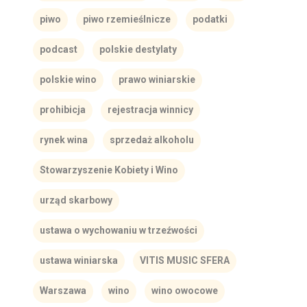
piwo
piwo rzemieślnicze
podatki
podcast
polskie destylaty
polskie wino
prawo winiarskie
prohibicja
rejestracja winnicy
rynek wina
sprzedaż alkoholu
Stowarzyszenie Kobiety i Wino
urząd skarbowy
ustawa o wychowaniu w trzeźwości
ustawa winiarska
VITIS MUSIC SFERA
Warszawa
wino
wino owocowe