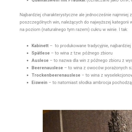
Najbardziej charakterystyczne ale jednocześnie najmniej 
poszczególnych win, należących do najwyższej kategorii w
na poziom (naturalnego tym razem) cukru w winie. I tak:
Kabinett
– to produkowane tradycyjnie, najbardzie
Spätlese
– to wina z tzw. późnego zbioru
Auslese
– to nazwa dla win z późnego zbioru z w
Beerenauslese
– to wina z owoców porażonych szl
Trockenbeerenauslese
– to wina z wyselekcjono
Eiswein
– to natomiast słodka ambrocja pochodz