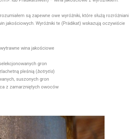
zrozumiałem są zapewne owe wyróżniki, które służą rozróżniani
in jakościowych. Wyróżniki te (Prädikat) wskazują oczywiście
j wytrawne wina jakościowe
yselekcjonowanych gron
achetną pleśnią (
botrytis
)
wanych, suszonych gron
ąca z zamarzniętych owoców