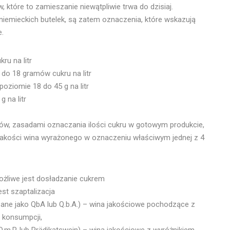
które to zamieszanie niewątpliwie trwa do dzisiaj.
emieckich butelek, są zatem oznaczenia, które wskazują
e.
ru na litr
do 18 gramów cukru na litr
poziomie 18 do 45 g na litr
 na litr
tów, zasadami oznaczania ilości cukru w gotowym produkcie,
jakości wina wyrażonego w oznaczeniu właściwym jednej z 4
ożliwe jest dosładzanie cukrem
est szaptalizacja
ne jako QbA lub Q.b.A.) – wina jakościowe pochodzące z
 konsumpcji,
.m.P. lub Prädikatswein) – wina jakościowe z wyróżnikiem.