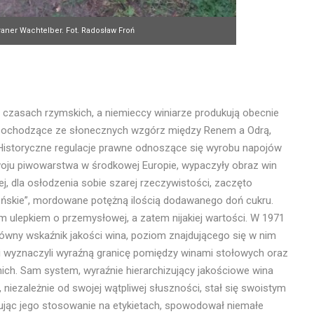
aner Wachtelber. Fot. Radosław Froń
w czasach rzymskich, a niemieccy winiarze produkują obecnie
 pochodzące ze słonecznych wzgórz między Renem a Odrą,
 Historyczne regulacje prawne odnoszące się wyrobu napojów
zwoju piwowarstwa w środkowej Europie, wypaczyły obraz win
ej, dla osłodzenia sobie szarej rzeczywistości, zaczęto
ńskie”, mordowane potężną ilością dodawanego doń cukru.
im ulepkiem o przemysłowej, a zatem nijakiej wartości. W 1971
ówny wskaźnik jakości wina, poziom znajdującego się w nim
 i wyznaczyli wyraźną granicę pomiędzy winami stołowych oraz
nich. Sam system, wyraźnie hierarchizujący jakościowe wina
 niezależnie od swojej wątpliwej słuszności, stał się swoistym
ikując jego stosowanie na etykietach, spowodował niemałe