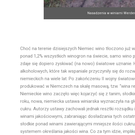
Nasadzenia w winiarni Werder
Choć na terenie dzisiejszych Niemiec wino tłoczono już 
ponad 1,2% wszystkich winogron na świecie, samo wino
zdaje się dopiero zyskiwać (na nowo) światowe uznanie.
alkoholowych, które tak wspaniale przyczyniły się do ro
niemieckich na wiele lat. Po zakończeniu II wojny światow
produkować w Niemczech na skalę masową, tzw. “wina re
Niemieckie wino zaczęło więc kojarzyć się z tanim, słodk
roku, nowa, niemiecka ustawa winiarska wyznaczyła na gł
cukru. Autorzy ustawy zachowali jednak resztki rozsądku
winami jakościowymi, zabraniając dosładzania tych ostat
słodkie ponad winami zawierającymi mniejsze ilości cukru,
systemem określania jakości wina. Co za tym idzie, impl