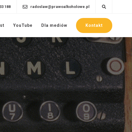
33 188
radoslaw@prawoalkoholowe.pl
Kontakt
st
YouTube
Dla mediów