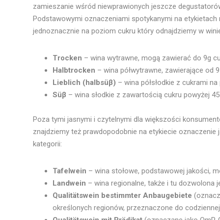
zamieszanie wśród niewprawionych jeszcze degustatorów, 
Podstawowymi oznaczeniami spotykanymi na etykietach ni
jednoznacznie na poziom cukru który odnajdziemy w wini
Trocken
– wina wytrawne, mogą zawierać do 9g cuk
Halbtrocken
– wina półwytrawne, zawierające od 9 
Lieblich (halbsüβ)
– wina półsłodkie z cukrami na 
Süβ
– wina słodkie z zawartością cukru powyżej 45 g
Poza tymi jasnymi i czytelnymi dla większości konsumen
znajdziemy też prawdopodobnie na etykiecie oznaczenie 
kategorii:
Tafelwein
– wina stołowe, podstawowej jakości, m
Landwein
– wina regionalne, także i tu dozwolona j
Qualitätswein bestimmter Anbaugebiete
(oznacza
określonych regionów, przeznaczone do codziennej
Qualitätswein mit Prädikat
(oznaczane jako OmP, O