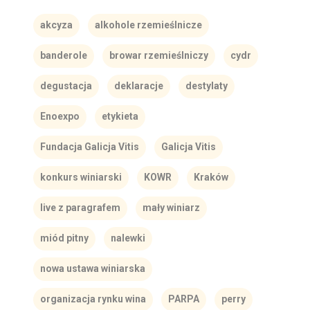
akcyza
alkohole rzemieślnicze
banderole
browar rzemieślniczy
cydr
degustacja
deklaracje
destylaty
Enoexpo
etykieta
Fundacja Galicja Vitis
Galicja Vitis
konkurs winiarski
KOWR
Kraków
live z paragrafem
mały winiarz
miód pitny
nalewki
nowa ustawa winiarska
organizacja rynku wina
PARPA
perry