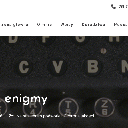
781 9
trona główna
O mnie
Wpisy
Doradztwo
Podca
j enigmy
oń
Na sąsiednim podwórku
,
Ochrona jakości