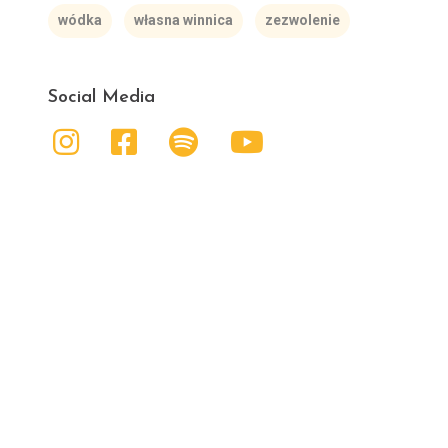
wódka
własna winnica
zezwolenie
Social Media