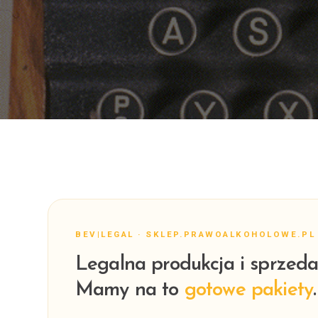
BEV|LEGAL · SKLEP.PRAWOALKOHOLOWE.PL
Legalna produkcja i sprzeda
Mamy na to
gotowe pakiety
.