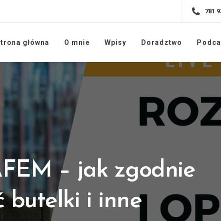
781 9
trona główna
O mnie
Wpisy
Doradztwo
Podca
EM – jak zgodnie
 butelki i inne