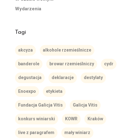
Wydarzenia
Tagi
akcyza
alkohole rzemieślnicze
banderole
browar rzemieślniczy
cydr
degustacja
deklaracje
destylaty
Enoexpo
etykieta
Fundacja Galicja Vitis
Galicja Vitis
konkurs winiarski
KOWR
Kraków
live z paragrafem
mały winiarz