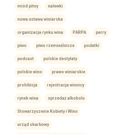
miód pitny
nalewki
nowa ustawa winiarska
organizacja rynku wina
PARPA
perry
piwo
piwo rzemieślnicze
podatki
podcast
polskie destylaty
polskie wino
prawo winiarskie
prohibicja
rejestracja winnicy
rynek wina
sprzedaż alkoholu
Stowarzyszenie Kobiety i Wino
urząd skarbowy