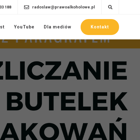
33 188
radoslaw@prawoalkoholowe.pl
Kontakt
st
YouTube
Dla mediów