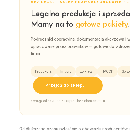
BEV|LEGAL · SKLEP.PRAWOALKOHOLOWE.PL
Legalna produkcja i sprzeda
Mamy na to
gotowe pakiety
.
Podręczniki operacyjne, dokumentacja akcyzowa i 
opracowane przez prawników — gotowe do wdrożen
firmie.
Produkcja
Import
Etykiety
HACCP
Sprz
Przejdź do sklepu →
dostęp od razu po zakupie · bez abonamentu
Od dłuższego czasu pytaliście o obowiązki producentów 