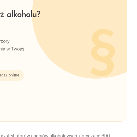
ż alkoholu?
wzory
ia w Twojej
edaż online
i dystrybutorów napojów alkoholowych, dotyczące BDO.