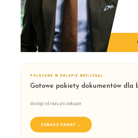
POLECANE W SKLEPIE BEV|LEGAL
Gotowe pakiety dokumentów dla b
dostęp od razu po zakupie
ZOBACZ PAKIET →