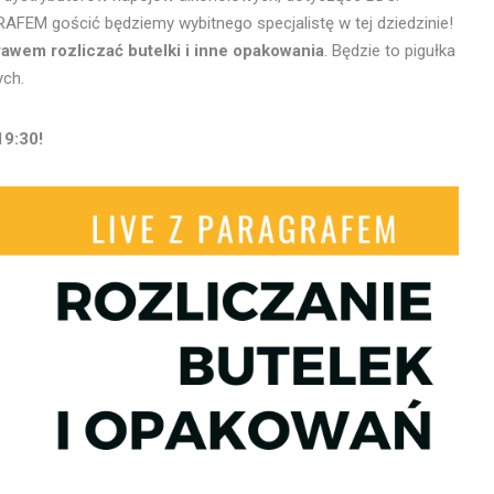
FEM gościć będziemy wybitnego specjalistę w tej dziedzinie!
awem rozliczać butelki i inne opakowania
. Będzie to pigułka
ych.
19:30!