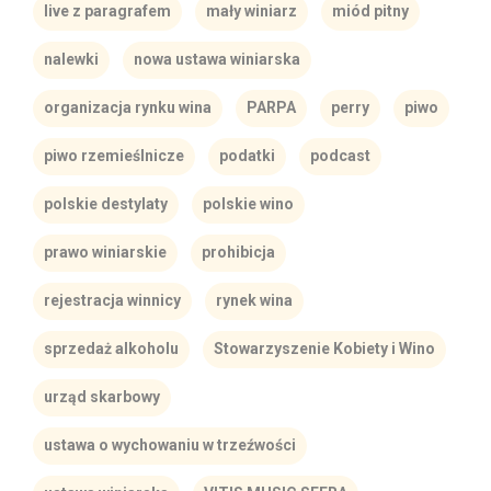
live z paragrafem
mały winiarz
miód pitny
nalewki
nowa ustawa winiarska
organizacja rynku wina
PARPA
perry
piwo
piwo rzemieślnicze
podatki
podcast
polskie destylaty
polskie wino
prawo winiarskie
prohibicja
rejestracja winnicy
rynek wina
sprzedaż alkoholu
Stowarzyszenie Kobiety i Wino
urząd skarbowy
ustawa o wychowaniu w trzeźwości