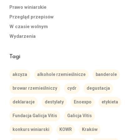
Prawo winiarskie
Przegląd przepisów
W czasie wolnym
Wydarzenia
Tagi
akcyza
alkohole rzemieślnicze
banderole
browar rzemieślniczy
cydr
degustacja
deklaracje
destylaty
Enoexpo
etykieta
Fundacja Galicja Vitis
Galicja Vitis
konkurs winiarski
KOWR
Kraków