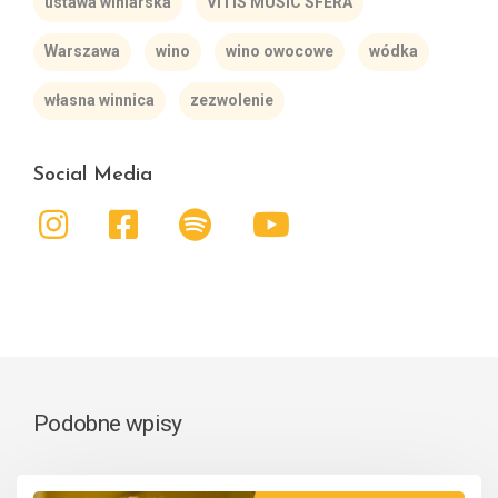
ustawa winiarska
VITIS MUSIC SFERA
Warszawa
wino
wino owocowe
wódka
własna winnica
zezwolenie
Social Media
Podobne wpisy