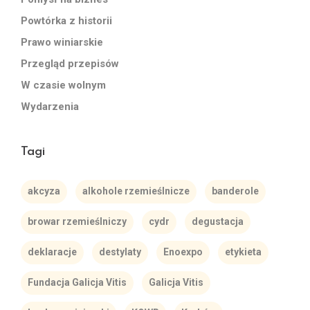
Powtórka z historii
Prawo winiarskie
Przegląd przepisów
W czasie wolnym
Wydarzenia
Tagi
akcyza
alkohole rzemieślnicze
banderole
browar rzemieślniczy
cydr
degustacja
deklaracje
destylaty
Enoexpo
etykieta
Fundacja Galicja Vitis
Galicja Vitis