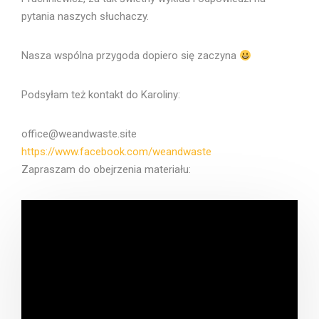
pytania naszych słuchaczy.
Nasza wspólna przygoda dopiero się zaczyna
Podsyłam też kontakt do Karoliny:
office@weandwaste.site
https://www.facebook.com/
weandwaste
Zapraszam do obejrzenia materiału: