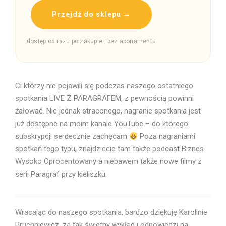
Przejdź do sklepu →
dostęp od razu po zakupie · bez abonamentu
Ci którzy nie pojawili się podczas naszego ostatniego
spotkania LIVE Z PARAGRAFEM, z pewnością powinni
żałować. Nic jednak straconego, nagranie spotkania jest
już dostępne na moim kanale YouTube – do którego
subskrypcji serdecznie zachęcam
Poza nagraniami
spotkań tego typu, znajdziecie tam także podcast Biznes
Wysoko Oprocentowany a niebawem także nowe filmy z
serii Paragraf przy kieliszku.
Wracając do naszego spotkania, bardzo dziękuję Karolinie
Pruchniewicz, za tak świetny wykład i odpowiedzi na