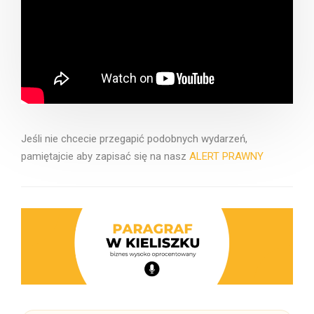
Jeśli nie chcecie przegapić podobnych wydarzeń,
pamiętajcie aby zapisać się na nasz
ALERT PRAWNY