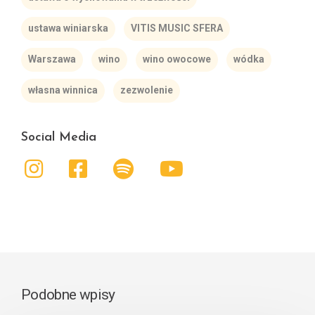
ustawa winiarska
VITIS MUSIC SFERA
Warszawa
wino
wino owocowe
wódka
własna winnica
zezwolenie
Social Media
Podobne wpisy