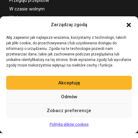
Przegląd przepisów
W czasie wolnym
Wydarzenia
Zarządzaj zgodą
Wsparcie projektu
Aby zapewnić jak najlepsze wrażenia, korzystamy z technologii, takich
jak pliki cookie, do przechowywania i/lub uzyskiwania dostępu do
informacji o urządzeniu. Zgoda na te technologie pozwoli nam
przetwarzać dane, takie jak zachowanie podczas przeglądania lub
unikalne identyfikatory na tej stronie. Brak wyrażenia zgody lub wycofanie
zgody może niekorzystnie wpłynąć na niektóre cechy i funkcje.
Akceptuję
Odmów
Zobacz preferencje
Zadaj pytanie 24/7
AI
Polityka plików cookies
©
BevLegal PRAWO ALKOHOLOWE