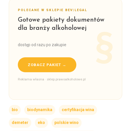
POLECANE W SKLEPIE BEV|LEGAL
Gotowe pakiety dokumentów
dla branży alkoholowej
dostęp od razu po zakupie
ZOBACZ PAKIET →
Reklama własna · sklep.prawoalkoholowe.pl
bio
biodynamika
certyfikacja wina
demeter
eko
polskie wino