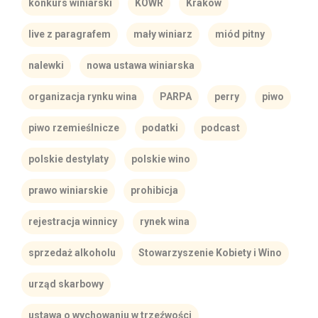
konkurs winiarski
KOWR
Kraków
live z paragrafem
mały winiarz
miód pitny
nalewki
nowa ustawa winiarska
organizacja rynku wina
PARPA
perry
piwo
piwo rzemieślnicze
podatki
podcast
polskie destylaty
polskie wino
prawo winiarskie
prohibicja
rejestracja winnicy
rynek wina
sprzedaż alkoholu
Stowarzyszenie Kobiety i Wino
urząd skarbowy
ustawa o wychowaniu w trzeźwości