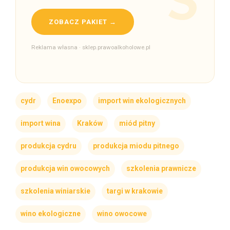
ZOBACZ PAKIET →
Reklama własna · sklep.prawoalkoholowe.pl
cydr
Enoexpo
import win ekologicznych
import wina
Kraków
miód pitny
produkcja cydru
produkcja miodu pitnego
produkcja win owocowych
szkolenia prawnicze
szkolenia winiarskie
targi w krakowie
wino ekologiczne
wino owocowe