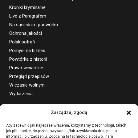
Bareizm ciągle żywy
Biznes Wysoko Oprocentowany
Kroniki kryminalne
Live z Paragrafem
Na sąsiednim podwórku
Ochrona jakości
Polak potrafi
Pomysł na biznes
Powtórka z historii
Prawo winiarskie
Przegląd przepisów
W czasie wolnym
Wydarzenia
Zarządzaj zgodą
Wsparcie projektu
Aby zapewnić jak najlepsze wrażenia, korzystamy z technologii, takich
jak pliki cookie, do przechowywania i/lub uzyskiwania dostępu do
informacji o urządzeniu. Zgoda na te technologie pozwoli nam