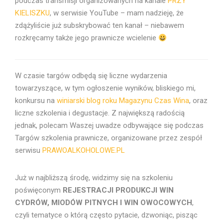
podczas transmisji organizowanych na kanale
PRZY
KIELISZKU
, w serwisie YouTube – mam nadzieję, że
zdążyliście już subskrybować ten kanał – niebawem
rozkręcamy także jego prawnicze wcielenie
W czasie targów odbędą się liczne wydarzenia
towarzyszące, w tym ogłoszenie wyników, bliskiego mi,
konkursu na
winiarski blog roku Magazynu Czas Wina
, oraz
liczne szkolenia i degustacje. Z największą radością
jednak, polecam Waszej uwadze odbywające się podczas
Targów szkolenia prawnicze, organizowane przez zespół
serwisu
PRAWOALKOHOLOWE.PL
Już w najbliższą środę, widzimy się na szkoleniu
poświęconym
REJESTRACJI PRODUKCJI WIN
CYDRÓW, MIODÓW PITNYCH I WIN OWOCOWYCH
,
czyli tematyce o którą często pytacie, dzwoniąc, pisząc