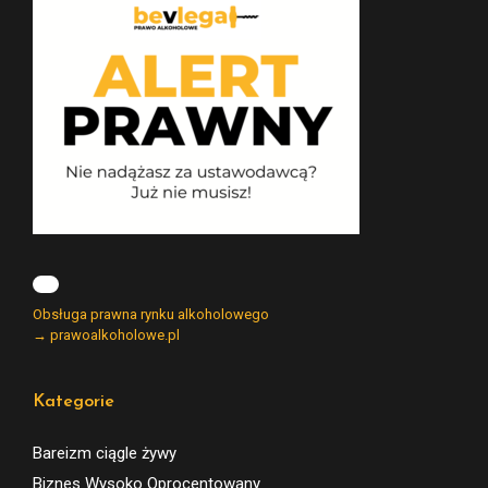
Obsługa prawna rynku alkoholowego
→ prawoalkoholowe.pl
Kategorie