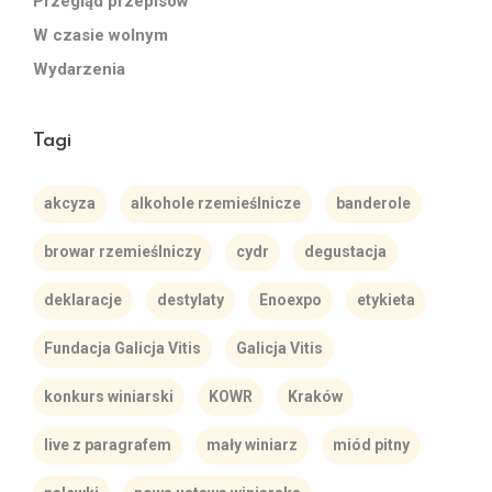
Przegląd przepisów
W czasie wolnym
Wydarzenia
Tagi
akcyza
alkohole rzemieślnicze
banderole
browar rzemieślniczy
cydr
degustacja
deklaracje
destylaty
Enoexpo
etykieta
Fundacja Galicja Vitis
Galicja Vitis
konkurs winiarski
KOWR
Kraków
live z paragrafem
mały winiarz
miód pitny