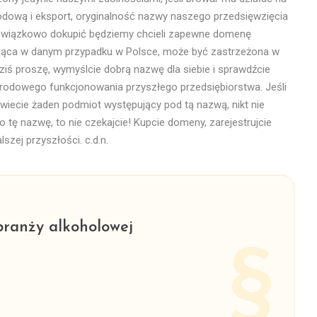
odową i eksport, oryginalność nazwy naszego przedsięwzięcia
bowiązkowo dokupić będziemy chcieli zapewne domenę
iejąca w danym przypadku w Polsce, może być zastrzeżona w
ę dziś proszę, wymyślcie dobrą nazwę dla siebie i sprawdźcie
odowego funkcjonowania przyszłego przedsiębiorstwa. Jeśli
wiecie żaden podmiot występujący pod tą nazwą, nikt nie
tę nazwę, to nie czekajcie! Kupcie domeny, zarejestrujcie
lszej przyszłości. c.d.n.
ranży alkoholowej