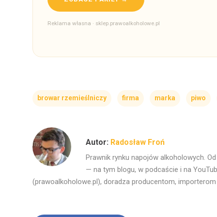
Reklama własna · sklep.prawoalkoholowe.pl
browar rzemieślniczy
firma
marka
piwo
Radosław Froń
Prawnik rynku napojów alkoholowych. Od l
— na tym blogu, w podcaście i na YouTube
(prawoalkoholowe.pl), doradza producentom, importerom