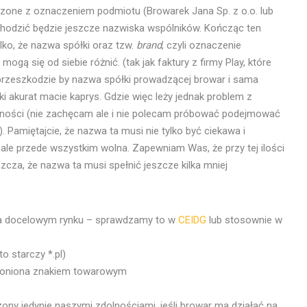
czone z oznaczeniem podmiotu (Browarek Jana Sp. z o.o. lub
hodzić będzie jeszcze nazwiska wspólników. Kończąc ten
ko, że nazwa spółki oraz tzw.
brand
, czyli oznaczenie
ogą się od siebie różnić. (tak jak faktury z firmy Play, które
a przeszkodzie by nazwa spółki prowadzącej browar i sama
ki akurat macie kaprys. Gdzie więc leży jednak problem z
ności (nie zachęcam ale i nie polecam próbować podejmować
 Pamiętajcie, że nazwa ta musi nie tylko być ciekawa i
ale przede wszystkim wolna. Zapewniam Was, że przy tej ilości
cza, że nazwa ta musi spełnić jeszcze kilka mniej
 na docelowym rynku – sprawdzamy to w
CEIDG
lub stosownie w
o starczy *.pl)
roniona znakiem towarowym
zony jedynie naszymi zdolnościami, jeśli browar ma działać na