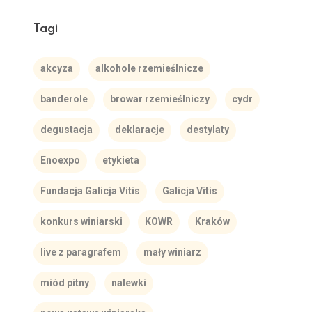
Tagi
akcyza
alkohole rzemieślnicze
banderole
browar rzemieślniczy
cydr
degustacja
deklaracje
destylaty
Enoexpo
etykieta
Fundacja Galicja Vitis
Galicja Vitis
konkurs winiarski
KOWR
Kraków
live z paragrafem
mały winiarz
miód pitny
nalewki