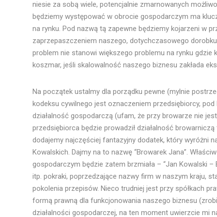
niesie za sobą wiele, potencjalnie zmarnowanych możliwoś
będziemy występować w obrocie gospodarczym ma kluczo
na rynku. Pod nazwą tą zapewne będziemy kojarzeni w pr
zaprzepaszczeniem naszego, dotychczasowego dorobku w t
problem nie stanowi większego problemu na rynku gdzie kon
koszmar, jeśli skalowalność naszego biznesu zakłada ek
Na początek ustalmy dla porządku pewne (mylnie postrze
kodeksu cywilnego jest oznaczeniem przedsiębiorcy, pod 
działalność gospodarczą (ufam, że przy browarze nie jest to
przedsiębiorca będzie prowadził działalność browarniczą t
dodajemy najczęściej fantazyjny dodatek, który wyróżni 
Kowalskich. Dajmy na to nazwę “Browarek Jana”. Właściw
gospodarczym będzie zatem brzmiała – “Jan Kowalski – B
itp. pokraki, poprzedzające nazwy firm w naszym kraju, sta
pokolenia przepisów. Nieco trudniej jest przy spółkach
formą prawną dla funkcjonowania naszego biznesu (zr
działalności gospodarczej, na ten moment uwierzcie mi na