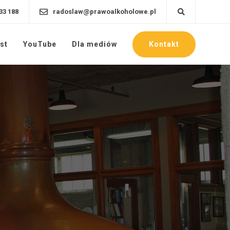
33 188
radoslaw@prawoalkoholowe.pl
Kontakt
st
YouTube
Dla mediów