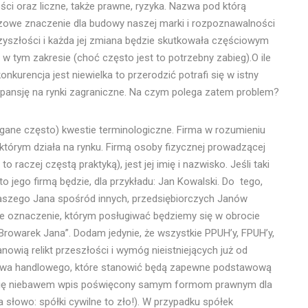
ci oraz liczne, także prawne, ryzyka. Nazwa pod którą
we znaczenie dla budowy naszej marki i rozpoznawalności
zyszłości i każda jej zmiana będzie skutkowała częściowym
ym zakresie (choć często jest to potrzebny zabieg).O ile
kurencja jest niewielka to przerodzić potrafi się w istny
spansję na rynki zagraniczne. Na czym polega zatem problem?
gane często) kwestie terminologiczne. Firma w rozumieniu
którym działa na rynku. Firmą osoby fizycznej prowadzącej
 raczej częstą praktyką), jest jej imię i nazwisko. Jeśli taki
o jego firmą będzie, dla przykładu: Jan Kowalski. Do tego,
naszego Jana spośród innych, przedsiębiorczych Janów
e oznaczenie, którym posługiwać będziemy się w obrocie
rowarek Jana”. Dodam jedynie, że wszystkie PPUH’y, FPUH’y,
nowią relikt przeszłości i wymóg nieistniejących już od
 prawa handlowego, które stanowić będą zapewne podstawową
obię niebawem wpis poświęcony samym formom prawnym dla
 słowo: spółki cywilne to zło!). W przypadku spółek