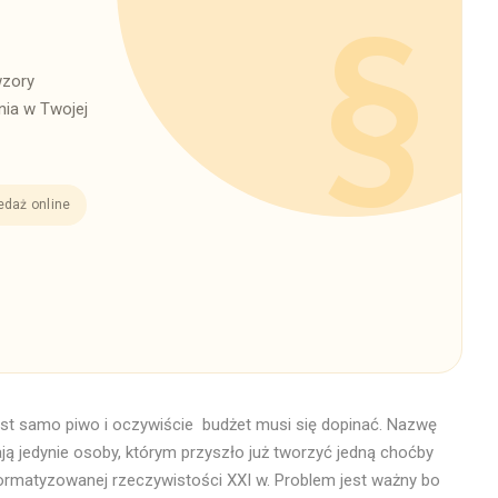
wzory
ia w Twojej
edaż online
est samo piwo i oczywiście budżet musi się dopinać. Nazwę
nają jedynie osoby, którym przyszło już tworzyć jedną choćby
nformatyzowanej rzeczywistości XXI w. Problem jest ważny bo