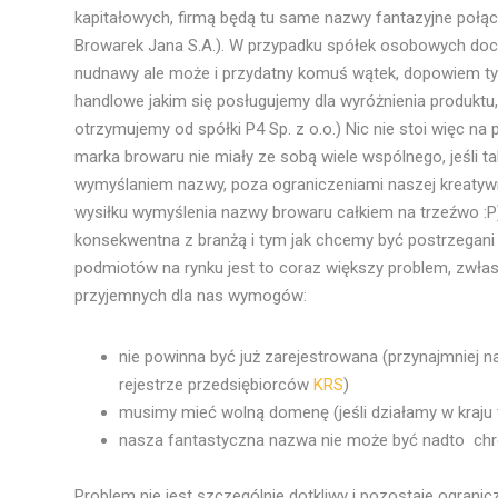
kapitałowych, firmą będą tu same nazwy fantazyjne połą
Browarek Jana S.A.). W przypadku spółek osobowych doc
nudnawy ale może i przydatny komuś wątek, dopowiem tyl
handlowe jakim się posługujemy dla wyróżnienia produktu, m
otrzymujemy od spółki P4 Sp. z o.o.) Nic nie stoi więc n
marka browaru nie miały ze sobą wiele wspólnego, jeśli ta
wymyślaniem nazwy, poza ograniczeniami naszej kreatyw
wysiłku wymyślenia nazwy browaru całkiem na trzeźwo :P).
konsekwentna z branżą i tym jak chcemy być postrzegani 
podmiotów na rynku jest to coraz większy problem, zwłasz
przyjemnych dla nas wymogów:
nie powinna być już zarejestrowana (przynajmniej
rejestrze przedsiębiorców
KRS
)
musimy mieć wolną domenę (jeśli działamy w kraju t
nasza fantastyczna nazwa nie może być nadto ch
Problem nie jest szczególnie dotkliwy i pozostaje ogranic