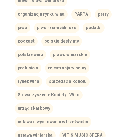
nowa ustawa winiarska
organizacja rynku wina
PARPA
perry
piwo
piwo rzemieślnicze
podatki
podcast
polskie destylaty
polskie wino
prawo winiarskie
prohibicja
rejestracja winnicy
rynek wina
sprzedaż alkoholu
Stowarzyszenie Kobiety i Wino
urząd skarbowy
ustawa o wychowaniu w trzeźwości
ustawa winiarska
VITIS MUSIC SFERA