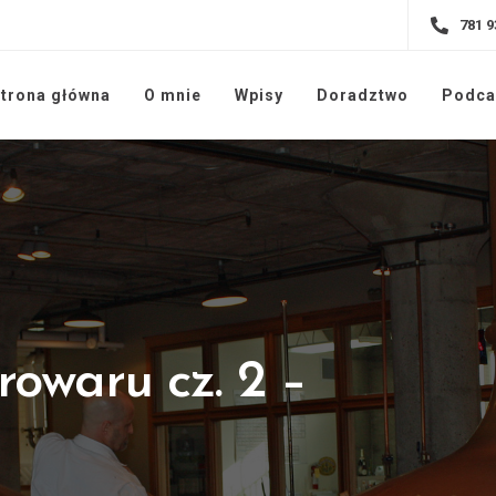
781 9
trona główna
O mnie
Wpisy
Doradztwo
Podca
rowaru cz. 2 –