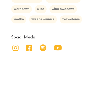
Warszawa
wino
wino owocowe
wódka
własna winnica
zezwolenie
Social Media