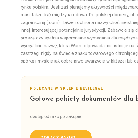
rynku polskim. Jeśli zaś planujemy aktywności międzynar
musi także być międzynarodowa. Do polskiej domeny, o
zagraniczną (.com). Także i ochrona nazwy choć nieistn
innej, interesującej potencjalnie jurysdykcji. Zabawcie si
proszę czy spełnia wspomniane wymagania dla międzynar
wymyślicie nazwę, która Wam odpowiada, nie istnieje na ś
zastrzegł nigdy na świecie znaku towarowego chroniącego 
spółkę i myślcie jak dobre piwo uwarzycie w bliższej lub da
POLECANE W SKLEPIE BEV|LEGAL
Gotowe pakiety dokumentów dla b
dostęp od razu po zakupie
ZOBACZ PAKIET →