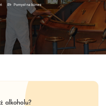
oń
Pomysł na biznes
ż alkoholu?