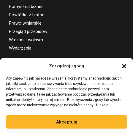
Ochrona jakości
Polak potrafi
Pomysł na biznes
Powtórka z historii
Prawo winiarskie
Przegląd przepisów
W czasie wolnym
Wydarzenia
Zarządzaj zgodą
Wsparcie projektu
Aby zapewnić jak najlepsze wrażenia, korzystamy z technologii, takich
jak pliki cookie, do przechowywania i/lub uzyskiwania dostępu do
informacji o urządzeniu. Zgoda na te technologie pozwoli nam
przetwarzać dane, takie jak zachowanie podczas przeglądania lub
unikalne identyfikatory na tej stronie. Brak wyrażenia zgody lub wycofanie
zgody może niekorzystnie wpłynąć na niektóre cechy i funkcje.
Akceptuję