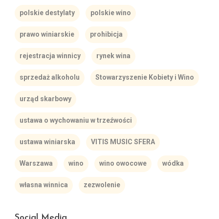
polskie destylaty
polskie wino
prawo winiarskie
prohibicja
rejestracja winnicy
rynek wina
sprzedaż alkoholu
Stowarzyszenie Kobiety i Wino
urząd skarbowy
ustawa o wychowaniu w trzeźwości
ustawa winiarska
VITIS MUSIC SFERA
Warszawa
wino
wino owocowe
wódka
własna winnica
zezwolenie
Social Media