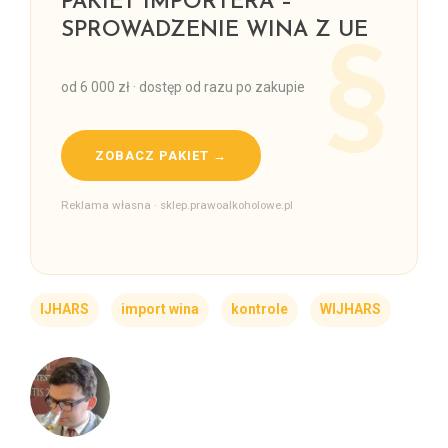
PAKIET IMPORTERA –
SPROWADZENIE WINA Z UE
od 6 000 zł · dostęp od razu po zakupie
ZOBACZ PAKIET →
Reklama własna · sklep.prawoalkoholowe.pl
IJHARS
import wina
kontrole
WIJHARS