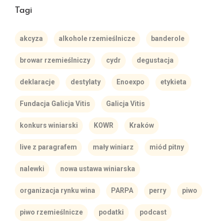
Tagi
akcyza
alkohole rzemieślnicze
banderole
browar rzemieślniczy
cydr
degustacja
deklaracje
destylaty
Enoexpo
etykieta
Fundacja Galicja Vitis
Galicja Vitis
konkurs winiarski
KOWR
Kraków
live z paragrafem
mały winiarz
miód pitny
nalewki
nowa ustawa winiarska
organizacja rynku wina
PARPA
perry
piwo
piwo rzemieślnicze
podatki
podcast