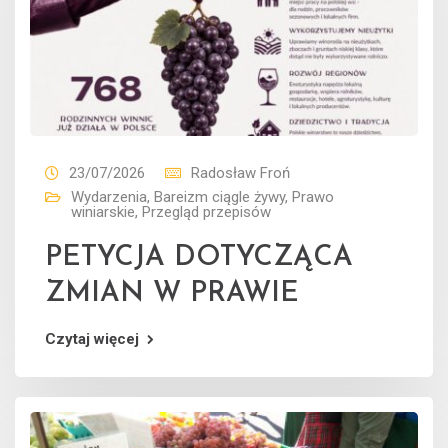
23/07/2026
Radosław Froń
Wydarzenia
,
Bareizm ciągle żywy
,
Prawo
winiarskie
,
Przegląd przepisów
PETYCJA DOTYCZĄCA
ZMIAN W PRAWIE
Czytaj więcej