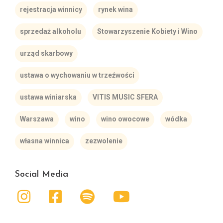
rejestracja winnicy
rynek wina
sprzedaż alkoholu
Stowarzyszenie Kobiety i Wino
urząd skarbowy
ustawa o wychowaniu w trzeźwości
ustawa winiarska
VITIS MUSIC SFERA
Warszawa
wino
wino owocowe
wódka
własna winnica
zezwolenie
Social Media