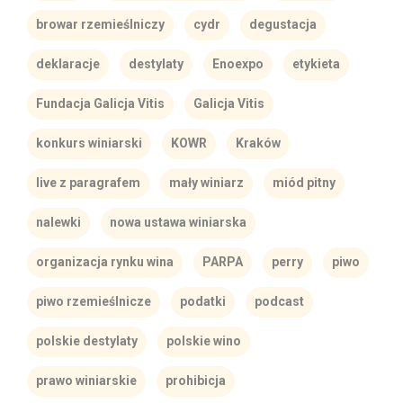
browar rzemieślniczy
cydr
degustacja
deklaracje
destylaty
Enoexpo
etykieta
Fundacja Galicja Vitis
Galicja Vitis
konkurs winiarski
KOWR
Kraków
live z paragrafem
mały winiarz
miód pitny
nalewki
nowa ustawa winiarska
organizacja rynku wina
PARPA
perry
piwo
piwo rzemieślnicze
podatki
podcast
polskie destylaty
polskie wino
prawo winiarskie
prohibicja