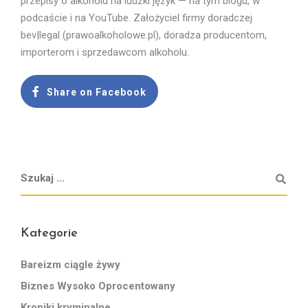
przepisy o alkoholu na ludzki język — na tym blogu, w
podcaście i na YouTube. Założyciel firmy doradczej
bev|legal (prawoalkoholowe.pl), doradza producentom,
importerom i sprzedawcom alkoholu.
Share on Facebook
Kategorie
Bareizm ciągle żywy
Biznes Wysoko Oprocentowany
Kroniki kryminalne