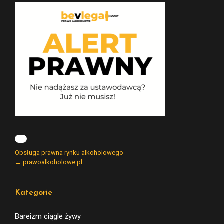
Obsługa prawna rynku alkoholowego
→ prawoalkoholowe.pl
Kategorie