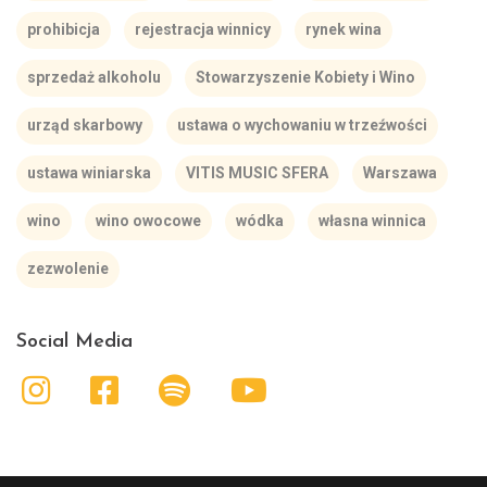
prohibicja
rejestracja winnicy
rynek wina
sprzedaż alkoholu
Stowarzyszenie Kobiety i Wino
urząd skarbowy
ustawa o wychowaniu w trzeźwości
ustawa winiarska
VITIS MUSIC SFERA
Warszawa
wino
wino owocowe
wódka
własna winnica
zezwolenie
Social Media