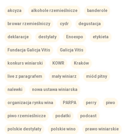
akcyza
alkohole rzemieślnicze
banderole
browar rzemieślniczy
cydr
degustacja
deklaracje
destylaty
Enoexpo
etykieta
Fundacja Galicja Vitis
Galicja Vitis
konkurs winiarski
KOWR
Kraków
live z paragrafem
mały winiarz
miód pitny
nalewki
nowa ustawa winiarska
organizacja rynku wina
PARPA
perry
piwo
piwo rzemieślnicze
podatki
podcast
polskie destylaty
polskie wino
prawo winiarskie