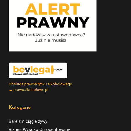
Obsługa prawna rynku alkoholowego
→ prawoalkoholowe.pl
Kategorie
Bareizm ciągle żywy
Biznes Wysoko Oprocentowany