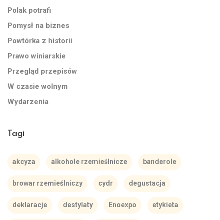
Polak potrafi
Pomysł na biznes
Powtórka z historii
Prawo winiarskie
Przegląd przepisów
W czasie wolnym
Wydarzenia
Tagi
akcyza
alkohole rzemieślnicze
banderole
browar rzemieślniczy
cydr
degustacja
deklaracje
destylaty
Enoexpo
etykieta