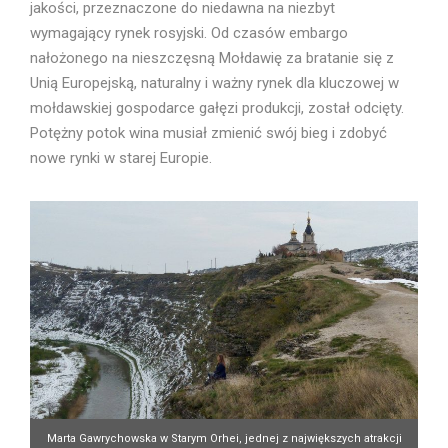
jakości, przeznaczone do niedawna na niezbyt
wymagający rynek rosyjski. Od czasów embargo
nałożonego na nieszczęsną Mołdawię za bratanie się z
Unią Europejską, naturalny i ważny rynek dla kluczowej w
mołdawskiej gospodarce gałęzi produkcji, został odcięty.
Potężny potok wina musiał zmienić swój bieg i zdobyć
nowe rynki w starej Europie.
Marta Gawrychowska w Starym Orhei, jednej z największych atrakcji