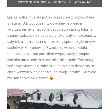
Przywitanie na lotnisku w Kiszyniowie. Fot. Radosław Froń
Epicka walka musiała jednak wiązać się z oczywistymi
stratami. Gdy pogodzeni z odwołanym piknikiem
wygrzewaliśmy zmęczone degustacją ciała w lokalnej
saunie, walczące ze sobą pory roku siały zniszczenie w
całym kraju (między innymi zmiotły sporą część drzew i
dachów w Kiszyniowie). Zwycięska wiosna, zalała
ostatecznie stolicę potokiem rwącej wody, płynącej
wartkim strumieniem przez miejskie arterie. Pokonany
wróg wycofywał się zabierając ze sobą w desperackim
akcie wszystko, co napotkał na swojej drodze… A miało
być tak spokojnie i leniwie