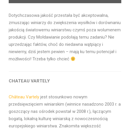
turystycznych Mołdawii (do winnic z uwagi na pogodę niestety nie
Dotychczasowa jakość przestała być akceptowalna,
dotraliśmy :P) Fot. Radosław Froń
zmuszając winiarzy do zwiększenia wysiłków i dorównaniu
jakością światowemu winiarstwu czymś poza wolumenem
produkcji. Czy Mołdawianie podołają temu zadaniu? Nie
uprzedzając faktów, choć do niedawna wątpiący i
niewierny, dziś jestem pewien – mają ku temu potencjał i
możliwości! Trzeba tylko chcieć
CHATEAU VARTELY
Château Vartely
jest stosunkowo nowym
przedsięwzięciem winiarskim (winnice nasadzono 2003 r. a
goszczący nas ośrodek powstał w 2008 r.), łączącym
bogatą, lokalną kulturę winiarską z nowoczesnością
europejskiego winiarstwa. Znakomita większość