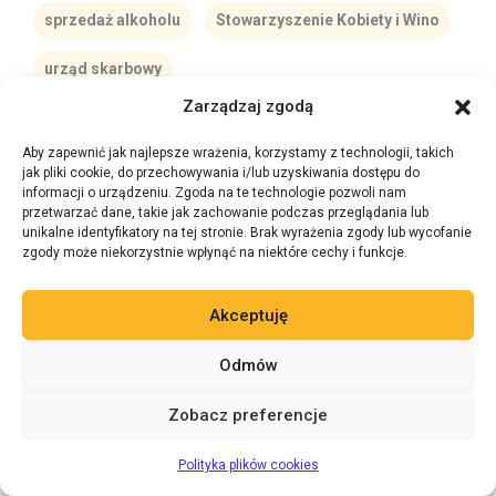
sprzedaż alkoholu
Stowarzyszenie Kobiety i Wino
urząd skarbowy
Zarządzaj zgodą
ustawa o wychowaniu w trzeźwości
Aby zapewnić jak najlepsze wrażenia, korzystamy z technologii, takich
ustawa winiarska
VITIS MUSIC SFERA
jak pliki cookie, do przechowywania i/lub uzyskiwania dostępu do
informacji o urządzeniu. Zgoda na te technologie pozwoli nam
przetwarzać dane, takie jak zachowanie podczas przeglądania lub
Warszawa
wino
wino owocowe
wódka
unikalne identyfikatory na tej stronie. Brak wyrażenia zgody lub wycofanie
zgody może niekorzystnie wpłynąć na niektóre cechy i funkcje.
własna winnica
zezwolenie
Akceptuję
Social Media
Odmów
Zobacz preferencje
Zadaj pytanie 24/7
AI
Polityka plików cookies