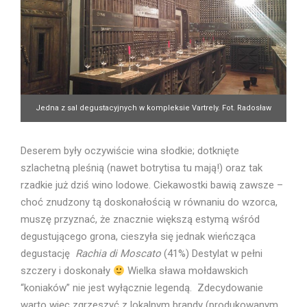
Jedna z sal degustacyjnych w kompleksie Vartrely. Fot. Radosław
Froń
Deserem były oczywiście wina słodkie; dotknięte
szlachetną pleśnią (nawet botrytisa tu mają!) oraz tak
rzadkie już dziś wino lodowe. Ciekawostki bawią zawsze –
choć znudzony tą doskonałością w równaniu do wzorca,
muszę przyznać, że znacznie większą estymą wśród
degustującego grona, cieszyła się jednak wieńcząca
degustację
Rachia di Moscato
(41%)
Destylat w pełni
szczery i doskonały
Wielka sława mołdawskich
“koniaków” nie jest wyłącznie legendą. Zdecydowanie
warto więc zgrzeszyć z lokalnym brandy (produkowanym