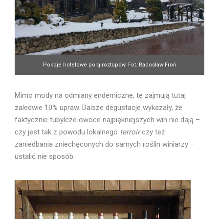
Pokoje hotelowe porą roztopów. Fot. Radosław Froń
Mimo mody na odmiany endemiczne, te zajmują tutaj
zaledwie 10% upraw. Dalsze degustacje wykazały, że
faktycznie tubylcze owoce najpiękniejszych win nie dają –
czy jest tak z powodu lokalnego
terroir
czy też
zaniedbania zniechęconych do samych roślin winiarzy –
ustalić nie sposób.