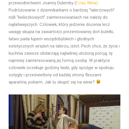
przewodnictwem Joanny Dulemby (
Czas Wina
)
.
Podróżowanie z dziennikarkami o bardziej “talerzowych”
niźli “kieliszkowych” zainteresowaniach nie należy do
najłatwiejszych. Człowiek, który jedzenie docenia lecz
uwagę skupia na zawartości prezentowanej doń butelki,
łatwo pada łupem wszędobylskich i głodnych
estetycznych wrażeń na talerzu, istot. Pech chce, że życie i
kuchnia zawsze obdarzają najładniej ułożoną porcją, tę
najmniej zainteresowaną jej formą osobę. W praktyce
człowiek oczekuje godziny łaski, gdy spożyje w spokoju
ostygły i prześwietlony od każdej strony fleszami
aparatów, pokarm. Jak tu skupić się na winie?