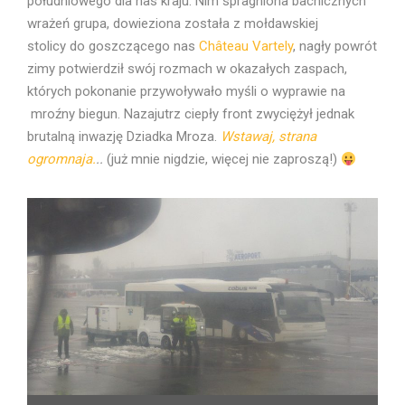
południowego dla nas kraju. Nim spragniona bachicznych
wrażeń grupa, dowieziona została z mołdawskiej
stolicy do goszczącego nas
Château Vartely
, nagły powrót
zimy potwierdził swój rozmach w okazałych zaspach,
których pokonanie przywoływało myśli o wyprawie na
mroźny biegun. Nazajutrz ciepły front zwyciężył jednak
brutalną inwazję Dziadka Mroza.
Wstawaj, strana
ogromnaja.
..
(już mnie nigdzie, więcej nie zaproszą!)