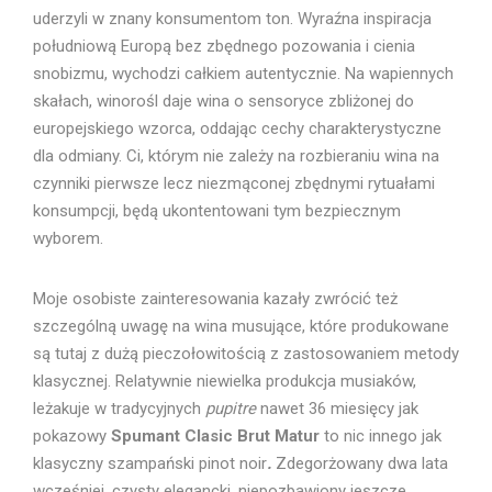
uderzyli w znany konsumentom ton. Wyraźna inspiracja
południową Europą bez zbędnego pozowania i cienia
snobizmu, wychodzi całkiem autentycznie. Na wapiennych
skałach, winorośl daje wina o sensoryce zbliżonej do
europejskiego wzorca, oddając cechy charakterystyczne
dla odmiany. Ci, którym nie zależy na rozbieraniu wina na
czynniki pierwsze lecz niezmąconej zbędnymi rytuałami
konsumpcji, będą ukontentowani tym bezpiecznym
wyborem.
Moje osobiste zainteresowania kazały zwrócić też
szczególną uwagę na wina musujące, które produkowane
są tutaj z dużą pieczołowitością z zastosowaniem metody
klasycznej. Relatywnie niewielka produkcja musiaków,
leżakuje w tradycyjnych
pupitre
nawet 36 miesięcy jak
pokazowy
Spumant Clasic Brut Matur
to nic innego jak
klasyczny szampański pinot noir
.
Zdegorżowany dwa lata
wcześniej, czysty elegancki, niepozbawiony jeszcze