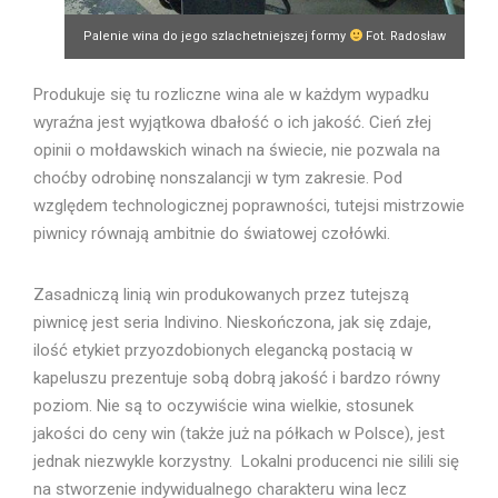
Palenie wina do jego szlachetniejszej formy
Fot. Radosław
Froń
Produkuje się tu rozliczne wina ale w każdym wypadku
wyraźna jest wyjątkowa dbałość o ich jakość. Cień złej
opinii o mołdawskich winach na świecie, nie pozwala na
choćby odrobinę nonszalancji w tym zakresie. Pod
względem technologicznej poprawności, tutejsi mistrzowie
piwnicy równają ambitnie do światowej czołówki.
Zasadniczą linią win produkowanych przez tutejszą
piwnicę jest seria Indivino. Nieskończona, jak się zdaje,
ilość etykiet przyozdobionych elegancką postacią w
kapeluszu prezentuje sobą dobrą jakość i bardzo równy
poziom. Nie są to oczywiście wina wielkie, stosunek
jakości do ceny win (także już na półkach w Polsce), jest
jednak niezwykle korzystny. Lokalni producenci nie silili się
na stworzenie indywidualnego charakteru wina lecz