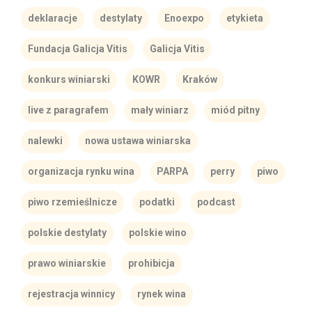
deklaracje
destylaty
Enoexpo
etykieta
Fundacja Galicja Vitis
Galicja Vitis
konkurs winiarski
KOWR
Kraków
live z paragrafem
mały winiarz
miód pitny
nalewki
nowa ustawa winiarska
organizacja rynku wina
PARPA
perry
piwo
piwo rzemieślnicze
podatki
podcast
polskie destylaty
polskie wino
prawo winiarskie
prohibicja
rejestracja winnicy
rynek wina