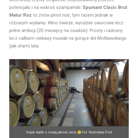
potencjału i na wskroś szampański.
Spumant Clasic Brut
Matur Roz
to znów pinot noir
,
tym razem jednak
w
różowym wydaniu. Wino świeże, wyraźnie owocowe lecz
pełne ambicji (20 miesięcy na osadzie). Prosty i radosny
lecz całkiem ciekawy musiak na gorące dni Mołdawskiego
(jak ufam) lata.
Oręże walki o nową jakość wina
Fot. Radosław Froń