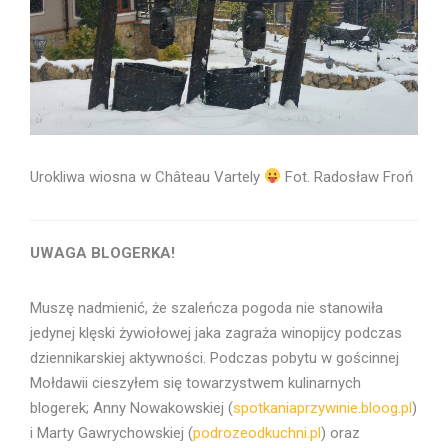
Urokliwa wiosna w Château Vartely
Fot. Radosław Froń
UWAGA BLOGERKA!
Muszę nadmienić, że szaleńcza pogoda nie stanowiła
jedynej klęski żywiołowej jaka zagraża winopijcy podczas
dziennikarskiej aktywności. Podczas pobytu w gościnnej
Mołdawii cieszyłem się towarzystwem kulinarnych
blogerek; Anny Nowakowskiej (
spotkaniaprzywinie.bloog.pl
)
i Marty Gawrychowskiej (
podrozeodkuchni.pl
) oraz