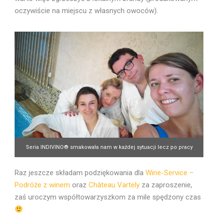
oczywiście na miejscu z własnych owoców).
Seria INDIVINO® smakowała nam w każdej sytuacji lecz po pracy
zdecydowanie najbardziej
Raz jeszcze składam podziękowania dla
Wine-Service –
Podróże z winem
oraz
Château Vartely
za zaproszenie,
zaś uroczym współtowarzyszkom za mile spędzony czas