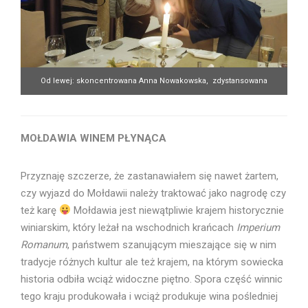
Od lewej: skoncentrowana Anna Nowakowska, zdystansowana
Joanna Dulemba, poszukująca Marta Gawrychowska. Fot. głodny
Radosław Froń
MOŁDAWIA WINEM PŁYNĄCA
Przyznaję szczerze, że zastanawiałem się nawet żartem,
czy wyjazd do Mołdawii należy traktować jako nagrodę czy
też karę
Mołdawia jest niewątpliwie krajem historycznie
winiarskim, który leżał na wschodnich krańcach
Imperium
Romanum
, państwem szanującym mieszające się w nim
tradycje różnych kultur ale też krajem, na którym sowiecka
historia odbiła wciąż widoczne piętno. Spora część winnic
tego kraju produkowała i wciąż produkuje wina pośledniej