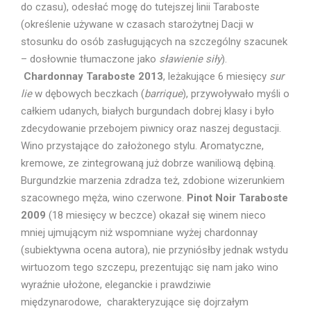
do czasu), odesłać mogę do tutejszej linii Taraboste
(określenie używane w czasach starożytnej Dacji w
stosunku do osób zasługujących na szczególny szacunek
– dosłownie tłumaczone jako
sławienie siły
).
Chardonnay Taraboste 2013
, leżakujące 6 miesięcy
sur
lie
w dębowych beczkach (
barrique
), przywoływało myśli o
całkiem udanych, białych burgundach dobrej klasy i było
zdecydowanie przebojem piwnicy oraz naszej degustacji.
Wino przystające do założonego stylu. Aromatyczne,
kremowe, ze zintegrowaną już dobrze waniliową dębiną.
Burgundzkie marzenia zdradza też, zdobione wizerunkiem
szacownego męża, wino czerwone.
Pinot Noir Taraboste
2009
(18 miesięcy w beczce) okazał się winem nieco
mniej ujmującym niż wspomniane wyżej chardonnay
(subiektywna ocena autora), nie przyniósłby jednak wstydu
wirtuozom tego szczepu, prezentując się nam jako wino
wyraźnie ułożone, eleganckie i prawdziwie
międzynarodowe, charakteryzujące się dojrzałym