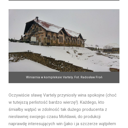
Winiarnia w kompleksie Vartely. Fot. Radosław Froń
Oczywiście sławę Vartely przyniosły wina spokojne (choć
w tutejszą perlistość bardzo wierzę!). Każdego, kto
śmiałby wątpić w zdolność tak dużego producenta z
niesławnej swojego czasu Mołdawii, do produkcji
naprawdę interesujących win (jako i ja szczerze wątpiłem