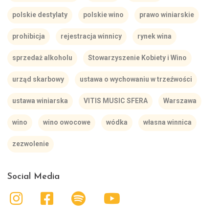
polskie destylaty
polskie wino
prawo winiarskie
prohibicja
rejestracja winnicy
rynek wina
sprzedaż alkoholu
Stowarzyszenie Kobiety i Wino
urząd skarbowy
ustawa o wychowaniu w trzeźwości
ustawa winiarska
VITIS MUSIC SFERA
Warszawa
wino
wino owocowe
wódka
własna winnica
zezwolenie
Social Media