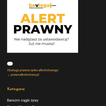
Obsługa prawna rynku alkoholowego
→ prawoalkoholowe.pl
Kategorie
Bareizm ciągle żywy