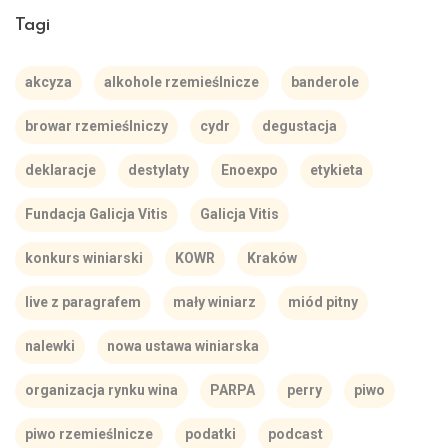
Tagi
akcyza
alkohole rzemieślnicze
banderole
browar rzemieślniczy
cydr
degustacja
deklaracje
destylaty
Enoexpo
etykieta
Fundacja Galicja Vitis
Galicja Vitis
konkurs winiarski
KOWR
Kraków
live z paragrafem
mały winiarz
miód pitny
nalewki
nowa ustawa winiarska
organizacja rynku wina
PARPA
perry
piwo
piwo rzemieślnicze
podatki
podcast