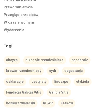
Prawo winiarskie
Przegląd przepisów
W czasie wolnym
Wydarzenia
Tagi
akcyza
alkohole rzemieślnicze
banderole
browar rzemieślniczy
cydr
degustacja
deklaracje
destylaty
Enoexpo
etykieta
Fundacja Galicja Vitis
Galicja Vitis
konkurs winiarski
KOWR
Kraków