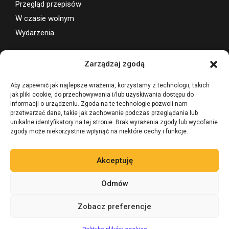
Przegląd przepisów
W czasie wolnym
Wydarzenia
Wsparcie projektu
Zarządzaj zgodą
Aby zapewnić jak najlepsze wrażenia, korzystamy z technologii, takich
jak pliki cookie, do przechowywania i/lub uzyskiwania dostępu do
informacji o urządzeniu. Zgoda na te technologie pozwoli nam
przetwarzać dane, takie jak zachowanie podczas przeglądania lub
unikalne identyfikatory na tej stronie. Brak wyrażenia zgody lub wycofanie
zgody może niekorzystnie wpłynąć na niektóre cechy i funkcje.
Akceptuję
Odmów
Zobacz preferencje
©
Zadaj pytanie 24/7
AI
BevLegal PRAWO ALKOHOLOWE