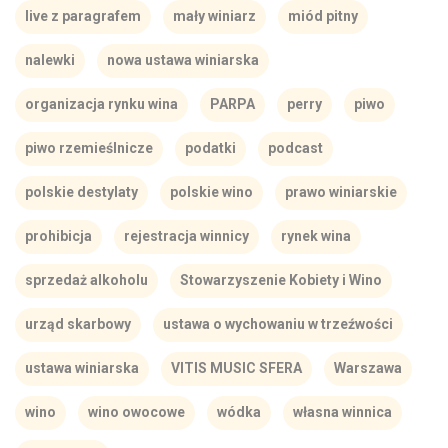
live z paragrafem
mały winiarz
miód pitny
nalewki
nowa ustawa winiarska
organizacja rynku wina
PARPA
perry
piwo
piwo rzemieślnicze
podatki
podcast
polskie destylaty
polskie wino
prawo winiarskie
prohibicja
rejestracja winnicy
rynek wina
sprzedaż alkoholu
Stowarzyszenie Kobiety i Wino
urząd skarbowy
ustawa o wychowaniu w trzeźwości
ustawa winiarska
VITIS MUSIC SFERA
Warszawa
wino
wino owocowe
wódka
własna winnica