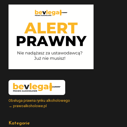
Obsługa prawna rynku alkoholowego
→ prawoalkoholowe.pl
Kategorie