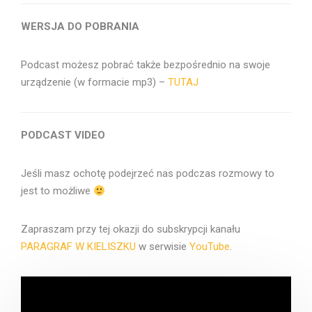
WERSJA DO POBRANIA
Podcast możesz pobrać także bezpośrednio na swoje
urządzenie (w formacie mp3) –
TUTAJ
PODCAST VIDEO
Jeśli masz ochotę podejrzeć nas podczas rozmowy to
jest to możliwe
Zapraszam przy tej okazji do subskrypcji kanału
PARAGRAF W KIELISZKU
w serwisie
YouTube
.