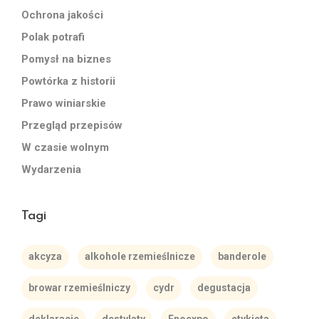
Ochrona jakości
Polak potrafi
Pomysł na biznes
Powtórka z historii
Prawo winiarskie
Przegląd przepisów
W czasie wolnym
Wydarzenia
Tagi
akcyza
alkohole rzemieślnicze
banderole
browar rzemieślniczy
cydr
degustacja