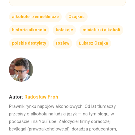
alkohole rzemieślnicze
Czajkus
historia alkoholu
kolekcje
miniaturki alkoholi
polskie destylaty
rozlew
Łukasz Czajka
Radosław Froń
Prawnik rynku napojów alkoholowych. Od lat tłumaczy
przepisy o alkoholu na ludzki język — na tym blogu, w
podcaście i na YouTube. Założyciel firmy doradczej
bev|legal (prawoalkoholowe.pl), doradza producentom,