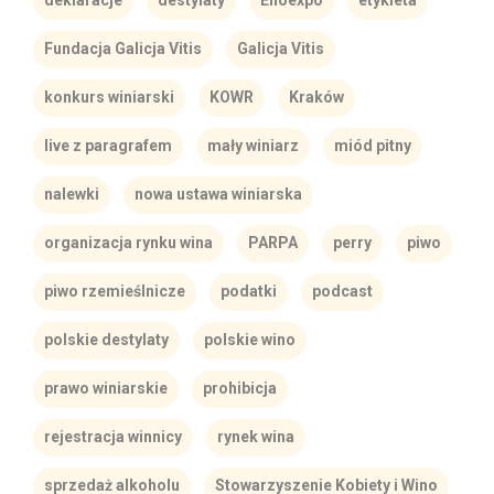
deklaracje
destylaty
Enoexpo
etykieta
Fundacja Galicja Vitis
Galicja Vitis
konkurs winiarski
KOWR
Kraków
live z paragrafem
mały winiarz
miód pitny
nalewki
nowa ustawa winiarska
organizacja rynku wina
PARPA
perry
piwo
piwo rzemieślnicze
podatki
podcast
polskie destylaty
polskie wino
prawo winiarskie
prohibicja
rejestracja winnicy
rynek wina
sprzedaż alkoholu
Stowarzyszenie Kobiety i Wino