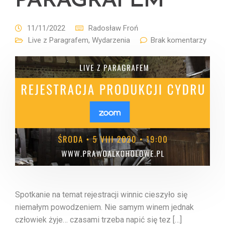
PARAGRAFEM
11/11/2022
Radosław Froń
Live z Paragrafem
,
Wydarzenia
Brak komentarzy
Spotkanie na temat rejestracji winnic cieszyło się
niemałym powodzeniem. Nie samym winem jednak
człowiek żyje… czasami trzeba napić się tez […]