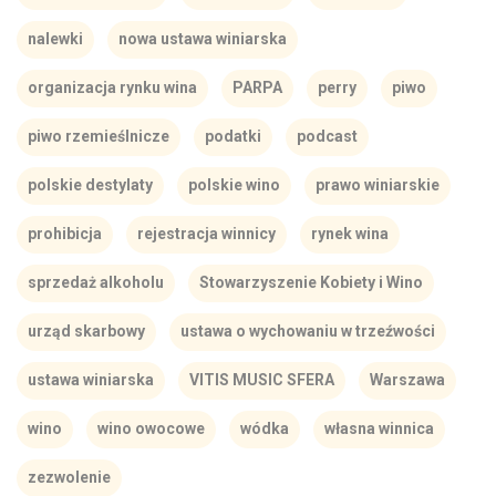
nalewki
nowa ustawa winiarska
organizacja rynku wina
PARPA
perry
piwo
piwo rzemieślnicze
podatki
podcast
polskie destylaty
polskie wino
prawo winiarskie
prohibicja
rejestracja winnicy
rynek wina
sprzedaż alkoholu
Stowarzyszenie Kobiety i Wino
urząd skarbowy
ustawa o wychowaniu w trzeźwości
ustawa winiarska
VITIS MUSIC SFERA
Warszawa
wino
wino owocowe
wódka
własna winnica
zezwolenie