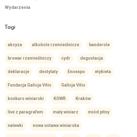
Wydarzenia
Tagi
akcyza
alkohole rzemieślnicze
banderole
browar rzemieślniczy
cydr
degustacja
deklaracje
destylaty
Enoexpo
etykieta
Fundacja Galicja Vitis
Galicja Vitis
konkurs winiarski
KOWR
Kraków
live z paragrafem
mały winiarz
miód pitny
nalewki
nowa ustawa winiarska