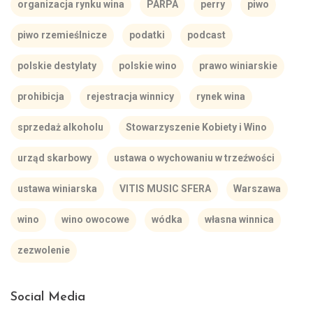
organizacja rynku wina
PARPA
perry
piwo
piwo rzemieślnicze
podatki
podcast
polskie destylaty
polskie wino
prawo winiarskie
prohibicja
rejestracja winnicy
rynek wina
sprzedaż alkoholu
Stowarzyszenie Kobiety i Wino
urząd skarbowy
ustawa o wychowaniu w trzeźwości
ustawa winiarska
VITIS MUSIC SFERA
Warszawa
wino
wino owocowe
wódka
własna winnica
zezwolenie
Social Media