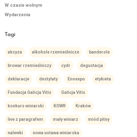
W czasie wolnym
Wydarzenia
Tagi
akcyza
alkohole rzemieślnicze
banderole
browar rzemieślniczy
cydr
degustacja
deklaracje
destylaty
Enoexpo
etykieta
Fundacja Galicja Vitis
Galicja Vitis
konkurs winiarski
KOWR
Kraków
live z paragrafem
mały winiarz
miód pitny
nalewki
nowa ustawa winiarska