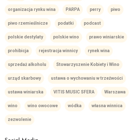
organizacja rynku wina
PARPA
perry
piwo
piwo rzemieślnicze
podatki
podcast
polskie destylaty
polskie wino
prawo winiarskie
prohibicja
rejestracja winnicy
rynek wina
sprzedaż alkoholu
Stowarzyszenie Kobiety i Wino
urząd skarbowy
ustawa o wychowaniu w trzeźwości
ustawa winiarska
VITIS MUSIC SFERA
Warszawa
wino
wino owocowe
wódka
własna winnica
zezwolenie