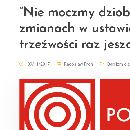
“Nie moczmy dzioba
zmianach w ustawi
trzeźwości raz jesz
09/11/2017
Radosław Froń
Bareizm cią