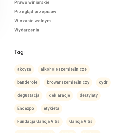
Prawo winiarskie
Przegląd przepisów
W czasie wolnym
Wydarzenia
Tagi
akcyza
alkohole rzemieślnicze
banderole
browar rzemieślniczy
cydr
degustacja
deklaracje
destylaty
Enoexpo
etykieta
Fundacja Galicja Vitis
Galicja Vitis