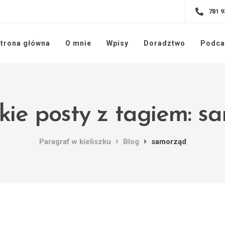
781 9
trona główna
O mnie
Wpisy
Doradztwo
Podca
kie posty z tagiem: s
Paragraf w kieliszku
Blog
samorząd