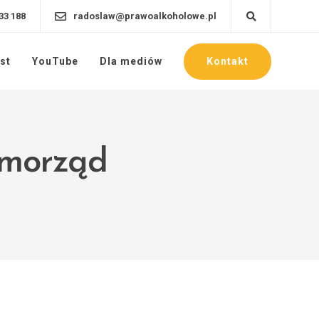
33 188
radoslaw@prawoalkoholowe.pl
Kontakt
st
YouTube
Dla mediów
amorząd