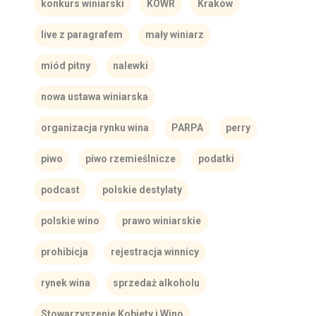
konkurs winiarski
KOWR
Kraków
live z paragrafem
mały winiarz
miód pitny
nalewki
nowa ustawa winiarska
organizacja rynku wina
PARPA
perry
piwo
piwo rzemieślnicze
podatki
podcast
polskie destylaty
polskie wino
prawo winiarskie
prohibicja
rejestracja winnicy
rynek wina
sprzedaż alkoholu
Stowarzyszenie Kobiety i Wino