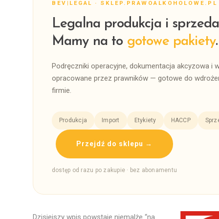
BEV|LEGAL · SKLEP.PRAWOALKOHOLOWE.PL
Legalna produkcja i sprzeda
Mamy na to
gotowe pakiety
.
Podręczniki operacyjne, dokumentacja akcyzowa i 
opracowane przez prawników — gotowe do wdrożen
firmie.
Produkcja
Import
Etykiety
HACCP
Sprz
Przejdź do sklepu →
dostęp od razu po zakupie · bez abonamentu
Dzisiejszy wpis powstaje niemalże “na