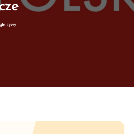
zcze
gle żywy