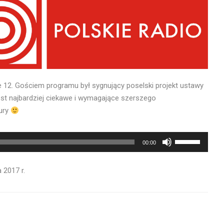
e 12. Gościem programu był sygnujący poselski projekt ustawy
est najbardziej ciekawe i wymagające szerszego
ury
Używaj
00:00
strzałek
do
 2017 r.
góry
oraz
do
dołu