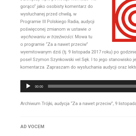
gorąco” jako osobisty komentarz do
wysłuchanej przed chwilą, w
Programie III Polskiego Radia, audycji
poświęconej zmianom w ustawie
o
wychowaniu w trzeźwości
. Mowa tu
o programie “Za a nawet przeciw”
wyemitowanym dziś (tj. 9 listopada 2017 roku) po godzini
poseł Szymon Szynkowski vel Sęk. I to jego stanowisko j
komentarza. Zapraszam do wysłuchania audycji oraz lekt
Odtwarzacz
00:00
plików
dźwiękowych
Archiwum Trójki, audycja “Za a nawet przeciw”, 9 listopada
AD VOCEM