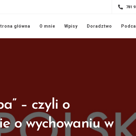
781 9
trona główna
O mnie
Wpisy
Doradztwo
Podca
” – czyli o
ie o wychowaniu w