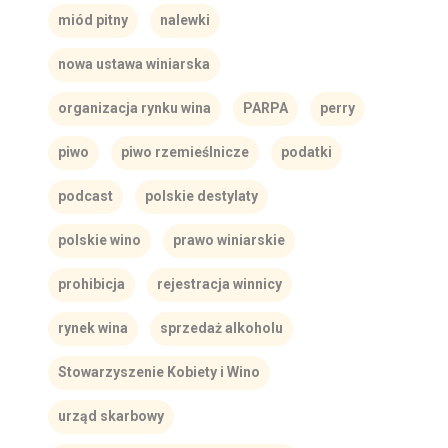
miód pitny
nalewki
nowa ustawa winiarska
organizacja rynku wina
PARPA
perry
piwo
piwo rzemieślnicze
podatki
podcast
polskie destylaty
polskie wino
prawo winiarskie
prohibicja
rejestracja winnicy
rynek wina
sprzedaż alkoholu
Stowarzyszenie Kobiety i Wino
urząd skarbowy