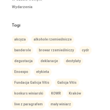
Wydarzenia
Tagi
akcyza
alkohole rzemieślnicze
banderole
browar rzemieślniczy
cydr
degustacja
deklaracje
destylaty
Enoexpo
etykieta
Fundacja Galicja Vitis
Galicja Vitis
konkurs winiarski
KOWR
Kraków
live z paragrafem
mały winiarz