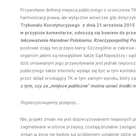
Przywołanie definicji miejsca publicznego z orzeczenia 
harmonizacji prawa, ale wyłącznie wówczas gdy dotyczy
Trybunału Konstytucyjnego z dnia 21 września 2015 
w przypisie komentarze, odnoszą się bowiem do prz
lekceważenia Narodowi Polskiemu, Rzeczypospolitej Pol
posłowie znają ten przepis karny. Szczególnie w zakres
organom jakimi są niewątpliwie także Sąd Najwyższy i są
dziś omawianym jego przywoływanie jest jednak nieporo
publicznego także Internetu wydaje się być w tym kontek
przez skład orzekający TK w tym samym wyroku, który z
z tym, czy za „miejsce publiczne” można uznać środki 
Doprecyzowujemy przepisy….
Nie, projekt zmian nie jest doprecyzowaniem niejasnych
zagmatwane w istocie przepisy, zostają brutalnie zastą
zmian w życie nie będzie już problemem ustalenie gdzie 