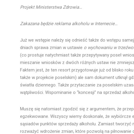
Projekt Ministerstwa Zdrowia…
Zakazana będzie reklama alkoholu w Internecie…
Już we wstępie należy się odnieść także do wstępu samej
dniach sprawa zmian w ustawie
o wychowaniu w trzeźwo
(co prostuje natychmiast także przepytywany poseł wnios
mieszanie wniosków z dwóch różnych ustaw nie zmniejsza
Faktem jest, że ten resort przygotowuje już od blisko rok
także w projekcie poselskim) ale sam dokument utknął gdzi
światła dziennego. Także przytaczanie za poselskim uza
wątpliwości. Wspominanie o “koncesji” na sprzedaż alkoh
Muszę się natomiast zgodzić się z argumentem, że przepis
egzekwowane. Wszyscy wiemy doskonale, że wybiórcze e
sąsiadów punktów sprzedaży alkoholu. Zamiast tworzyć no
rozważyć wdrożenie zmian, które pozwolą na pilnowanie 