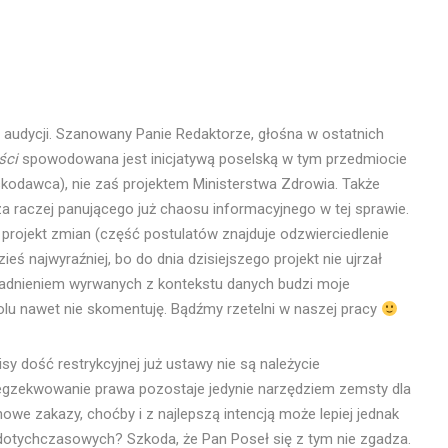
aby
zwiększyć
lub
zmniejszyć
głośność.
 audycji. Szanowany Panie Redaktorze, głośna w ostatnich
ści
spowodowana jest inicjatywą poselską w tym przedmiocie
kodawca), nie zaś projektem Ministerstwa Zdrowia. Także
 raczej panującego już chaosu informacyjnego w tej sprawie.
u projekt zmian (część postulatów znajduje odzwierciedlenie
eś najwyraźniej, bo do dnia dzisiejszego projekt nie ujrzał
sadnieniem wyrwanych z kontekstu danych budzi moje
olu nawet nie skomentuję. Bądźmy rzetelni w naszej pracy
y dość restrykcyjnej już ustawy nie są należycie
gzekwowanie prawa pozostaje jedynie narzędziem zemsty dla
we zakazy, choćby i z najlepszą intencją może lepiej jednak
dotychczasowych? Szkoda, że Pan Poseł się z tym nie zgadza.