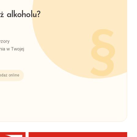
ż alkoholu?
wzory
ia w Twojej
edaż online