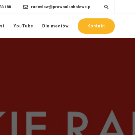
33 188
radoslaw@prawoalkoholowe.pl
Kontakt
st
YouTube
Dla mediów