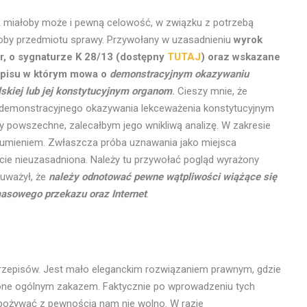
TK miałoby może i pewną celowość, w związku z potrzebą
łoby przedmiotu sprawy. Przywołany w uzasadnieniu
wyrok
r, o sygnaturze K 28/13 (dostępny
TUTAJ
) oraz wskazane
episu w którym mowa o
demonstracyjnym okazywaniu
skiej lub jej konstytucyjnym organom
.
Cieszy mnie, że
ie demonstracyjnego okazywania lekceważenia konstytucyjnym
dy powszechne, zalecałbym jego wnikliwą analizę. W zakresie
zumieniem. Zwłaszcza próba uznawania jako miejsca
ście nieuzasadniona. Należy tu przywołać pogląd wyrażony
auważył, że
należy odnotować
pewne wątpliwości wiążące się
masowego przekazu oraz Internet
.
 przepisów. Jest mało eleganckim rozwiązaniem prawnym, gdzie
pione ogólnym zakazem. Faktycznie po wprowadzeniu tych
spożywać z pewnością nam nie wolno. W razie