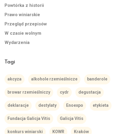
Powtórka z historii
Prawo winiarskie
Przegląd przepisów
W czasie wolnym
Wydarzenia
Tagi
akcyza
alkohole rzemieślnicze
banderole
browar rzemieślniczy
cydr
degustacja
deklaracje
destylaty
Enoexpo
etykieta
Fundacja Galicja Vitis
Galicja Vitis
konkurs winiarski
KOWR
Kraków