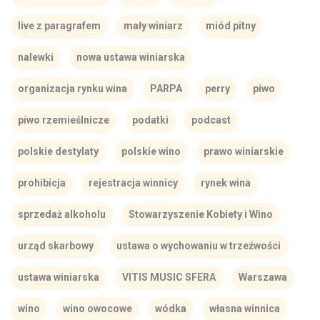
live z paragrafem
mały winiarz
miód pitny
nalewki
nowa ustawa winiarska
organizacja rynku wina
PARPA
perry
piwo
piwo rzemieślnicze
podatki
podcast
polskie destylaty
polskie wino
prawo winiarskie
prohibicja
rejestracja winnicy
rynek wina
sprzedaż alkoholu
Stowarzyszenie Kobiety i Wino
urząd skarbowy
ustawa o wychowaniu w trzeźwości
ustawa winiarska
VITIS MUSIC SFERA
Warszawa
wino
wino owocowe
wódka
własna winnica