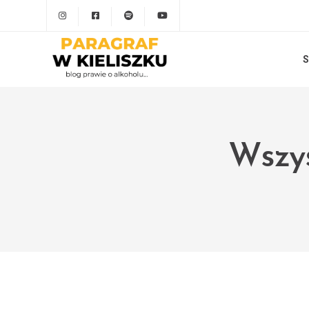
S
Wszys