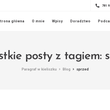
781 9
trona główna
O mnie
Wpisy
Doradztwo
Podca
tkie posty z tagiem: 
Paragraf w kieliszku
Blog
sprzed