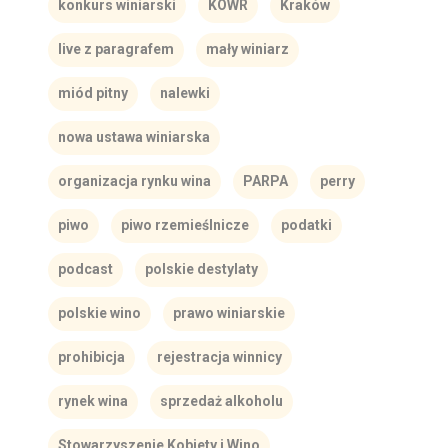
konkurs winiarski
KOWR
Kraków
live z paragrafem
mały winiarz
miód pitny
nalewki
nowa ustawa winiarska
organizacja rynku wina
PARPA
perry
piwo
piwo rzemieślnicze
podatki
podcast
polskie destylaty
polskie wino
prawo winiarskie
prohibicja
rejestracja winnicy
rynek wina
sprzedaż alkoholu
Stowarzyszenie Kobiety i Wino