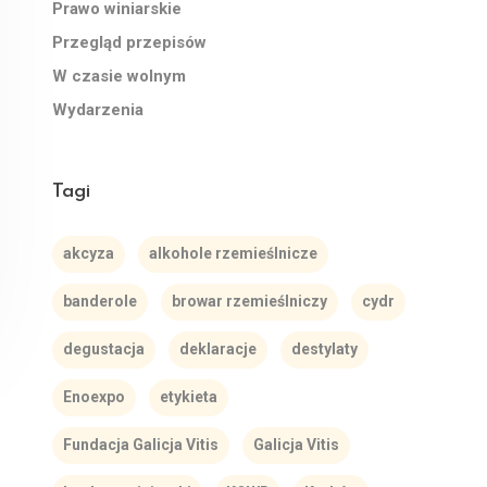
Prawo winiarskie
Przegląd przepisów
W czasie wolnym
Wydarzenia
Tagi
akcyza
alkohole rzemieślnicze
banderole
browar rzemieślniczy
cydr
degustacja
deklaracje
destylaty
Enoexpo
etykieta
Fundacja Galicja Vitis
Galicja Vitis