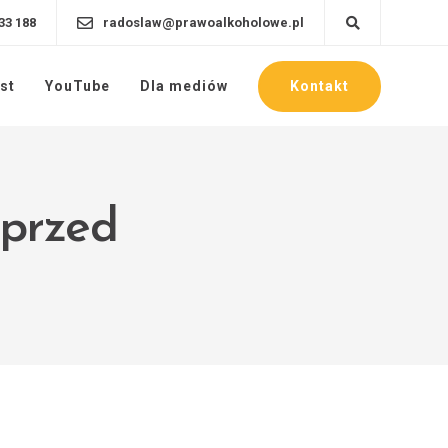
33 188
radoslaw@prawoalkoholowe.pl
Kontakt
st
YouTube
Dla mediów
sprzed