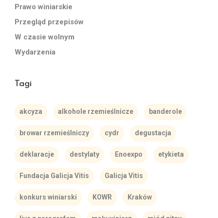
Prawo winiarskie
Przegląd przepisów
W czasie wolnym
Wydarzenia
Tagi
akcyza
alkohole rzemieślnicze
banderole
browar rzemieślniczy
cydr
degustacja
deklaracje
destylaty
Enoexpo
etykieta
Fundacja Galicja Vitis
Galicja Vitis
konkurs winiarski
KOWR
Kraków