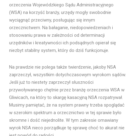
orzeczenia Wojewódzkiego Sądu Administracyjnego
(WSA) na korzyść branży, urzędy mogły swobodnie
wyciągnąć przeciwny, posługując się innym
orzecznictwem. Na bałaganie, niedopowiedzeniach i
stosowaniu prawa w zależności od determinacji
urzędników i kreatywności ich podsądnych opierał się
niezbyt stabilny system, który do dziś funkcjonuje.
Na prawdzie nie polega także twierdzenie, jakoby NSA
zaprzeczył, wszystkim dotychczasowym wyrokom sądów.
Jeśli już to niestety zaprzeczył słuszności
przywoływanego chętnie przez branżę orzeczenia WSA w
Gliwicach, na który to skargę kasacyjną NSA rozpatrywał.
Musimy pamiętać, że na system prawny trzeba spoglądać
w szerokim spektrum a orzecznictwo w tej sprawie było
skromne i dość niejednolite. W tym zakresie omawiany
wyrok NSA nieco porządkuje tę sprawę choć to akurat nie
jest powód do radości.