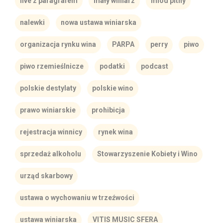
live z paragrafem
mały winiarz
miód pitny
nalewki
nowa ustawa winiarska
organizacja rynku wina
PARPA
perry
piwo
piwo rzemieślnicze
podatki
podcast
polskie destylaty
polskie wino
prawo winiarskie
prohibicja
rejestracja winnicy
rynek wina
sprzedaż alkoholu
Stowarzyszenie Kobiety i Wino
urząd skarbowy
ustawa o wychowaniu w trzeźwości
ustawa winiarska
VITIS MUSIC SFERA