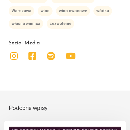
Warszawa
wino
wino owocowe
wódka
własna winnica
zezwolenie
Social Media
Podobne wpisy