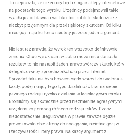
To nieprawda, ze urzędnicy będą ścigać sklepy internetowe
na podstawie tego wyroku. Urzędnicy podejmowali takie
wysiłki już od dawna i wielokrotnie robili to skutecznie z
niezbyt przyjemnym dla przedsiębiorcy skutkiem. Od kilku
miesięcy mają ku temu niestety jeszcze jeden argument.
Nie jest też prawdą, że wyrok ten wszystko definitywnie
zmienia. Choć wyrok sam w sobie może mieć doniosłe
rezultaty to nie nastąpił żaden, prawotwórczy skutek, który
delegalizowałby sprzedaż alkoholu przez Internet.
Sprzedaż taka nie była bowiem nigdy wprost dozwolona a
każdy, podejmujący tego typu działalność brał na siebie
pewnego rodzaju ryzyko działania w legislacyjnym mroku.
Broniliśmy się skutecznie przed niezmiennie agresywnymi
urzędami za pomocą różnego rodzaju trików. Rzecz
niedostatecznie uregulowana w prawie zawsze będzie
prowokowała obie strony do naciągania, nieistniejącej w
rzeczywistości, litery prawa. Na każdy argument z