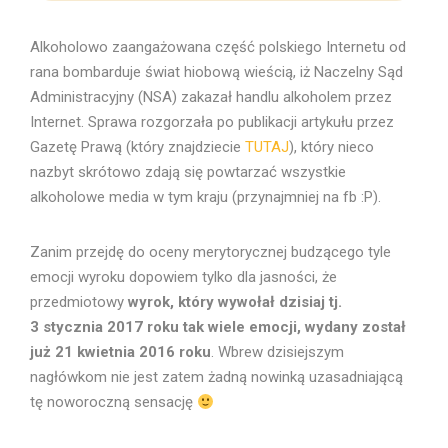
Alkoholowo zaangażowana część polskiego Internetu od
rana bombarduje świat hiobową wieścią, iż Naczelny Sąd
Administracyjny (NSA) zakazał handlu alkoholem przez
Internet. Sprawa rozgorzała po publikacji artykułu przez
Gazetę Prawą (który znajdziecie
TUTAJ
), który nieco
nazbyt skrótowo zdają się powtarzać wszystkie
alkoholowe media w tym kraju (przynajmniej na fb :P).
Zanim przejdę do oceny merytorycznej budzącego tyle
emocji wyroku dopowiem tylko dla jasności, że
przedmiotowy
wyrok, który wywołał dzisiaj tj.
3 stycznia 2017 roku tak wiele emocji, wydany został
już 21 kwietnia 2016 roku
. Wbrew dzisiejszym
nagłówkom nie jest zatem żadną nowinką uzasadniającą
tę noworoczną sensację