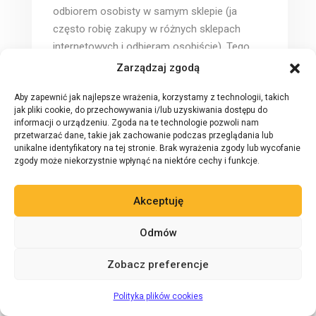
odbiorem osobisty w samym sklepie (ja
często robię zakupy w różnych sklepach
internetowych i odbieram osobiście). Tego
typu zachowania nie są objęte sentencją więc
Zarządzaj zgodą
potencjalne zarzuty urzędów nie będą mogły
Aby zapewnić jak najlepsze wrażenia, korzystamy z technologii, takich
się podpierać wykładnią NSA. Szkoda jedynie,
jak pliki cookie, do przechowywania i/lub uzyskiwania dostępu do
że wciąż musimy walczyć zamiast spokojnie
informacji o urządzeniu. Zgoda na te technologie pozwoli nam
prowadzić biznes. Swoją drogą niezły pomysł
przetwarzać dane, takie jak zachowanie podczas przeglądania lub
unikalne identyfikatory na tej stronie. Brak wyrażenia zgody lub wycofanie
z tym sklepem pośrednikiem, ciekawe co
zgody może niekorzystnie wpłynąć na niektóre cechy i funkcje.
PARPA na to wymyśli
Akceptuję
Odpowiedz
Odmów
Zobacz preferencje
Zadaj pytanie 24/7
AI
Polityka plików cookies