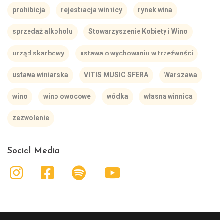
prohibicja
rejestracja winnicy
rynek wina
sprzedaż alkoholu
Stowarzyszenie Kobiety i Wino
urząd skarbowy
ustawa o wychowaniu w trzeźwości
ustawa winiarska
VITIS MUSIC SFERA
Warszawa
wino
wino owocowe
wódka
własna winnica
zezwolenie
Social Media