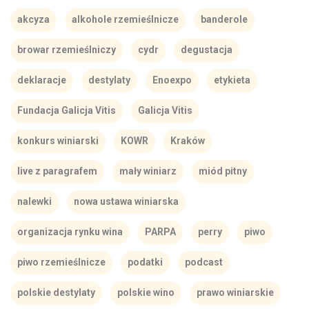
akcyza
alkohole rzemieślnicze
banderole
browar rzemieślniczy
cydr
degustacja
deklaracje
destylaty
Enoexpo
etykieta
Fundacja Galicja Vitis
Galicja Vitis
konkurs winiarski
KOWR
Kraków
live z paragrafem
mały winiarz
miód pitny
nalewki
nowa ustawa winiarska
organizacja rynku wina
PARPA
perry
piwo
piwo rzemieślnicze
podatki
podcast
polskie destylaty
polskie wino
prawo winiarskie