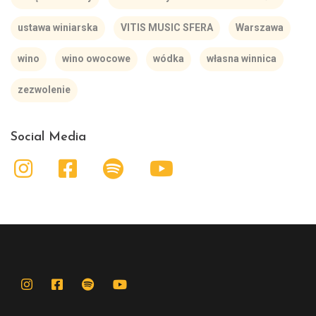
ustawa winiarska
VITIS MUSIC SFERA
Warszawa
wino
wino owocowe
wódka
własna winnica
zezwolenie
Social Media