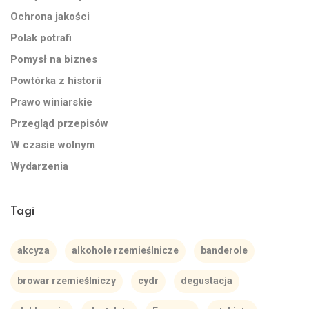
Ochrona jakości
Polak potrafi
Pomysł na biznes
Powtórka z historii
Prawo winiarskie
Przegląd przepisów
W czasie wolnym
Wydarzenia
Tagi
akcyza
alkohole rzemieślnicze
banderole
browar rzemieślniczy
cydr
degustacja