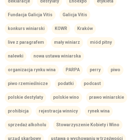
deklaracje
destylaty
Enoexpo
etykieta
Fundacja Galicja Vitis
Galicja Vitis
konkurs winiarski
KOWR
Kraków
live z paragrafem
mały winiarz
miód pitny
nalewki
nowa ustawa winiarska
organizacja rynku wina
PARPA
perry
piwo
piwo rzemieślnicze
podatki
podcast
polskie destylaty
polskie wino
prawo winiarskie
prohibicja
rejestracja winnicy
rynek wina
sprzedaż alkoholu
Stowarzyszenie Kobiety i Wino
urząd skarbowy
ustawa o wychowaniu w trzeźwości