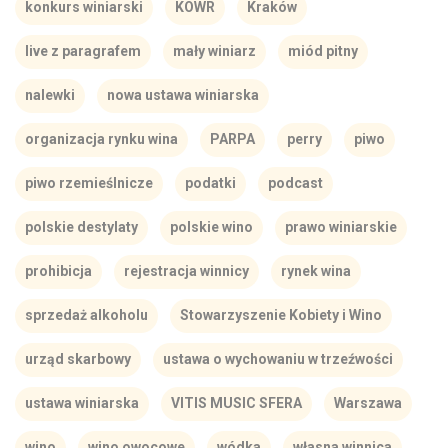
konkurs winiarski
KOWR
Kraków
live z paragrafem
mały winiarz
miód pitny
nalewki
nowa ustawa winiarska
organizacja rynku wina
PARPA
perry
piwo
piwo rzemieślnicze
podatki
podcast
polskie destylaty
polskie wino
prawo winiarskie
prohibicja
rejestracja winnicy
rynek wina
sprzedaż alkoholu
Stowarzyszenie Kobiety i Wino
urząd skarbowy
ustawa o wychowaniu w trzeźwości
ustawa winiarska
VITIS MUSIC SFERA
Warszawa
wino
wino owocowe
wódka
własna winnica