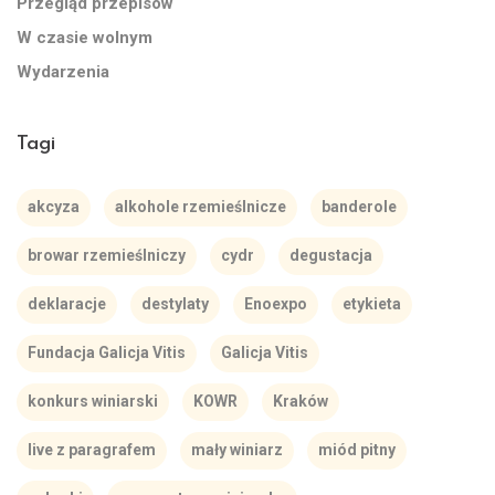
Przegląd przepisów
W czasie wolnym
Wydarzenia
Tagi
akcyza
alkohole rzemieślnicze
banderole
browar rzemieślniczy
cydr
degustacja
deklaracje
destylaty
Enoexpo
etykieta
Fundacja Galicja Vitis
Galicja Vitis
konkurs winiarski
KOWR
Kraków
live z paragrafem
mały winiarz
miód pitny