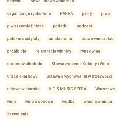
nalewki
nowa ustawa winiarska
organizacja rynku wina
PARPA
perry
piwo
piwo rzemieślnicze
podatki
podcast
polskie destylaty
polskie wino
prawo winiarskie
prohibicja
rejestracja winnicy
rynek wina
sprzedaż alkoholu
Stowarzyszenie Kobiety i Wino
urząd skarbowy
ustawa o wychowaniu w trzeźwości
ustawa winiarska
VITIS MUSIC SFERA
Warszawa
wino
wino owocowe
wódka
własna winnica
zezwolenie