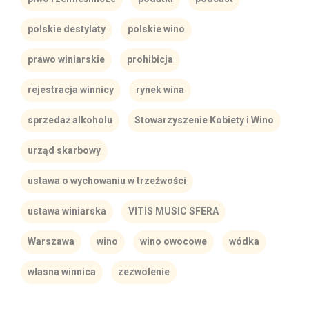
polskie destylaty
polskie wino
prawo winiarskie
prohibicja
rejestracja winnicy
rynek wina
sprzedaż alkoholu
Stowarzyszenie Kobiety i Wino
urząd skarbowy
ustawa o wychowaniu w trzeźwości
ustawa winiarska
VITIS MUSIC SFERA
Warszawa
wino
wino owocowe
wódka
własna winnica
zezwolenie