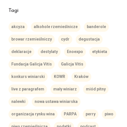
Tagi
akcyza
alkohole rzemieślnicze
banderole
browar rzemieślniczy
cydr
degustacja
deklaracje
destylaty
Enoexpo
etykieta
Fundacja Galicja Vitis
Galicja Vitis
konkurs winiarski
KOWR
Kraków
live z paragrafem
mały winiarz
miód pitny
nalewki
nowa ustawa winiarska
organizacja rynku wina
PARPA
perry
piwo
piwo rzemieślnicze
podatki
podcast