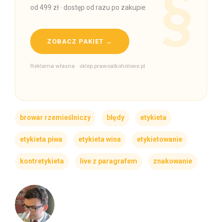
od 499 zł · dostęp od razu po zakupie
ZOBACZ PAKIET →
Reklama własna · sklep.prawoalkoholowe.pl
browar rzemieślniczy
błędy
etykieta
etykieta piwa
etykieta wina
etykietowanie
kontretykieta
live z paragrafem
znakowanie