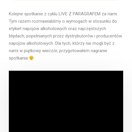
Kolejne spotkanie z cyklu LIVE Z PARAGRAFEM za nami.
Tym razem rozmawialiśmy o wymogach w stosunku do
etykiet napojów alkoholowych oraz najczęstszych
błędach, popełnianych przez dystrybutorów i producentów
napojów alkoholowych. Dla tych, którzy nie mogli być z
nami w piątkowy wieczór, przygotowałem nagranie
spotkania