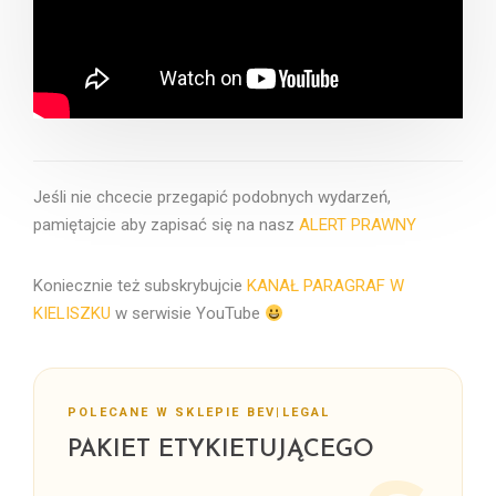
Jeśli nie chcecie przegapić podobnych wydarzeń,
pamiętajcie aby zapisać się na nasz
ALERT PRAWNY
Koniecznie też subskrybujcie
KANAŁ PARAGRAF W
KIELISZKU
w serwisie YouTube
POLECANE W SKLEPIE BEV|LEGAL
PAKIET ETYKIETUJĄCEGO