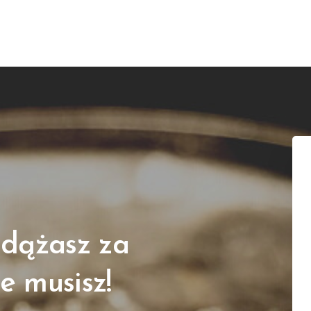
adążasz za
e musisz!