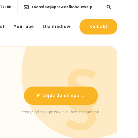
33 188
radoslaw@prawoalkoholowe.pl
Kontakt
st
YouTube
Dla mediów
Przejdź do sklepu →
dostęp od razu po zakupie · bez abonamentu