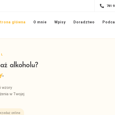
781 9
trona główna
O mnie
Wpisy
Doradztwo
Podca
PL
aż alkoholu?
y
.
i wzory
enia w Twojej
rzedaż online