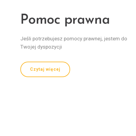
Pomoc prawna
Jeśli po­trze­bu­jesz po­mocy praw­nej, jestem do
Twojej dyspozycji
Czytaj więcej