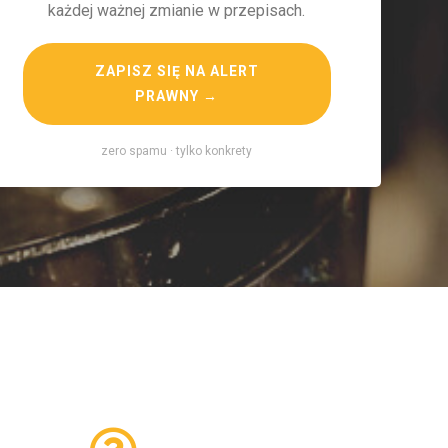
każdej ważnej zmianie w przepisach.
ZAPISZ SIĘ NA ALERT
PRAWNY →
zero spamu · tylko konkrety