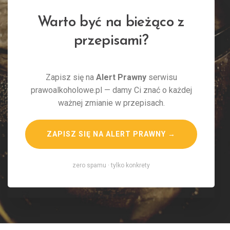
Warto być na bieżąco z
przepisami?
Zapisz się na
Alert Prawny
serwisu
prawoalkoholowe.pl — damy Ci znać o każdej
ważnej zmianie w przepisach.
ZAPISZ SIĘ NA ALERT PRAWNY →
zero spamu · tylko konkrety