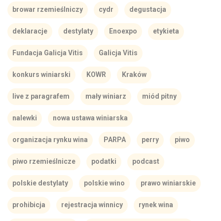
browar rzemieślniczy
cydr
degustacja
deklaracje
destylaty
Enoexpo
etykieta
Fundacja Galicja Vitis
Galicja Vitis
konkurs winiarski
KOWR
Kraków
live z paragrafem
mały winiarz
miód pitny
nalewki
nowa ustawa winiarska
organizacja rynku wina
PARPA
perry
piwo
piwo rzemieślnicze
podatki
podcast
polskie destylaty
polskie wino
prawo winiarskie
prohibicja
rejestracja winnicy
rynek wina