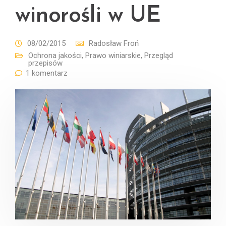
winorośli w UE
08/02/2015
Radosław Froń
Ochrona jakości
,
Prawo winiarskie
,
Przegląd
przepisów
1 komentarz