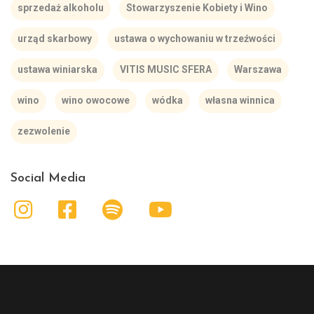
sprzedaż alkoholu
Stowarzyszenie Kobiety i Wino
urząd skarbowy
ustawa o wychowaniu w trzeźwości
ustawa winiarska
VITIS MUSIC SFERA
Warszawa
wino
wino owocowe
wódka
własna winnica
zezwolenie
Social Media