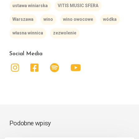
ustawa winiarska
VITIS MUSIC SFERA
Warszawa
wino
wino owocowe
wódka
własna winnica
zezwolenie
Social Media
Podobne wpisy