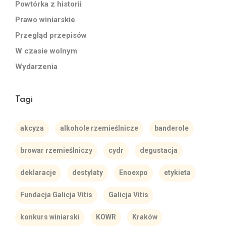
Powtórka z historii
Prawo winiarskie
Przegląd przepisów
W czasie wolnym
Wydarzenia
Tagi
akcyza
alkohole rzemieślnicze
banderole
browar rzemieślniczy
cydr
degustacja
deklaracje
destylaty
Enoexpo
etykieta
Fundacja Galicja Vitis
Galicja Vitis
konkurs winiarski
KOWR
Kraków