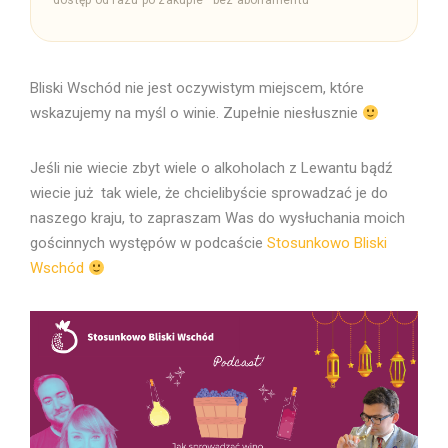
dostęp od razu po zakupie · bez abonamentu
Bliski Wschód nie jest oczywistym miejscem, które
wskazujemy na myśl o winie. Zupełnie niesłusznie
Jeśli nie wiecie zbyt wiele o alkoholach z Lewantu bądź
wiecie już tak wiele, że chcielibyście sprowadzać je do
naszego kraju, to zapraszam Was do wysłuchania moich
gościnnych występów w podcaście
Stosunkowo Bliski
Wschód