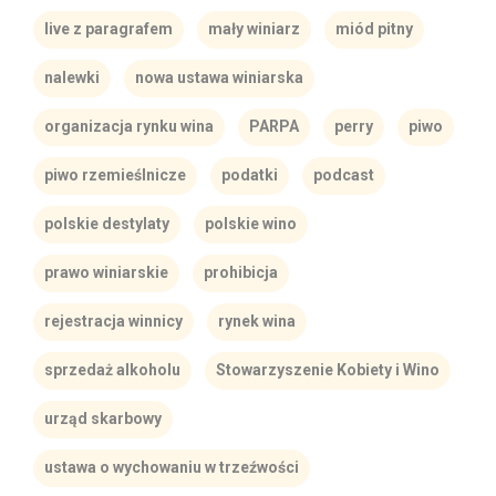
live z paragrafem
mały winiarz
miód pitny
nalewki
nowa ustawa winiarska
organizacja rynku wina
PARPA
perry
piwo
piwo rzemieślnicze
podatki
podcast
polskie destylaty
polskie wino
prawo winiarskie
prohibicja
rejestracja winnicy
rynek wina
sprzedaż alkoholu
Stowarzyszenie Kobiety i Wino
urząd skarbowy
ustawa o wychowaniu w trzeźwości