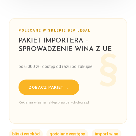
POLECANE W SKLEPIE BEV|LEGAL
PAKIET IMPORTERA –
SPROWADZENIE WINA Z UE
od 6 000 zł · dostęp od razu po zakupie
ZOBACZ PAKIET →
Reklama własna · sklep.prawoalkoholowe.pl
bliski wschód
gościnne występy
import wina