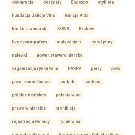
deklaracje
destylaty
Enoexpo
etykieta
Fundacja Galicja Vitis
Galicja Vitis
konkurs winiarski
KOWR
Kraków
live z paragrafem
mały winiarz
miód pitny
nalewki
nowa ustawa winiarska
organizacja rynku wina
PARPA
perry
piwo
piwo rzemieślnicze
podatki
podcast
polskie destylaty
polskie wino
prawo winiarskie
prohibicja
rejestracja winnicy
rynek wina
sprzedaż alkoholu
Stowarzyszenie Kobiety i Wino