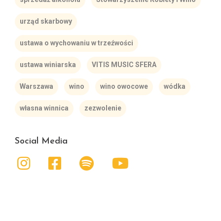
urząd skarbowy
ustawa o wychowaniu w trzeźwości
ustawa winiarska
VITIS MUSIC SFERA
Warszawa
wino
wino owocowe
wódka
własna winnica
zezwolenie
Social Media