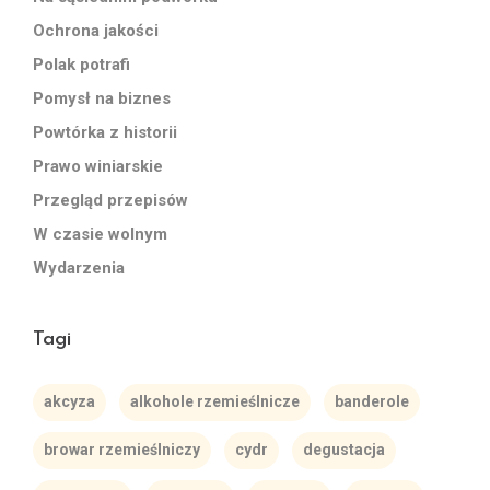
Ochrona jakości
Polak potrafi
Pomysł na biznes
Powtórka z historii
Prawo winiarskie
Przegląd przepisów
W czasie wolnym
Wydarzenia
Tagi
akcyza
alkohole rzemieślnicze
banderole
browar rzemieślniczy
cydr
degustacja