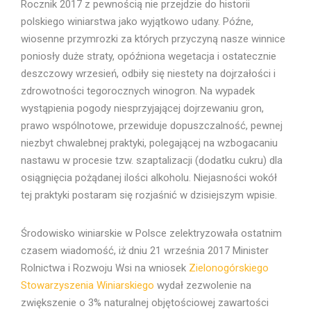
Rocznik 2017 z pewnością nie przejdzie do historii
polskiego winiarstwa jako wyjątkowo udany. Późne,
wiosenne przymrozki za których przyczyną nasze winnice
poniosły duże straty, opóźniona wegetacja i ostatecznie
deszczowy wrzesień, odbiły się niestety na dojrzałości i
zdrowotności tegorocznych winogron. Na wypadek
wystąpienia pogody niesprzyjającej dojrzewaniu gron,
prawo wspólnotowe, przewiduje dopuszczalność, pewnej
niezbyt chwalebnej praktyki, polegającej na wzbogacaniu
nastawu w procesie tzw. szaptalizacji (dodatku cukru) dla
osiągnięcia pożądanej ilości alkoholu. Niejasności wokół
tej praktyki postaram się rozjaśnić w dzisiejszym wpisie.
Środowisko winiarskie w Polsce zelektryzowała ostatnim
czasem wiadomość, iż dniu 21 września 2017 Minister
Rolnictwa i Rozwoju Wsi na wniosek
Zielonogórskiego
Stowarzyszenia Winiarskiego
wydał zezwolenie na
zwiększenie o 3% naturalnej objętościowej zawartości