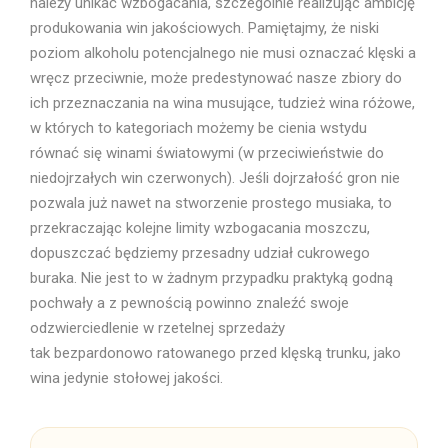
należy unikać wzbogacania, szczególnie realizując ambicję
produkowania win jakościowych. Pamiętajmy, że niski
poziom alkoholu potencjalnego nie musi oznaczać klęski a
wręcz przeciwnie, może predestynować nasze zbiory do
ich przeznaczania na wina musujące, tudzież wina różowe,
w których to kategoriach możemy be cienia wstydu
równać się winami światowymi (w przeciwieństwie do
niedojrzałych win czerwonych). Jeśli dojrzałość gron nie
pozwala już nawet na stworzenie prostego musiaka, to
przekraczając kolejne limity wzbogacania moszczu,
dopuszczać będziemy przesadny udział cukrowego
buraka. Nie jest to w żadnym przypadku praktyką godną
pochwały a z pewnością powinno znaleźć swoje
odzwierciedlenie w rzetelnej sprzedaży
tak bezpardonowo ratowanego przed klęską trunku, jako
wina jedynie stołowej jakości.