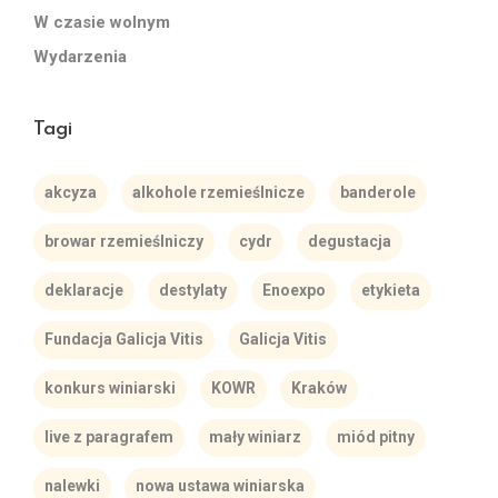
W czasie wolnym
Wydarzenia
Tagi
akcyza
alkohole rzemieślnicze
banderole
browar rzemieślniczy
cydr
degustacja
deklaracje
destylaty
Enoexpo
etykieta
Fundacja Galicja Vitis
Galicja Vitis
konkurs winiarski
KOWR
Kraków
live z paragrafem
mały winiarz
miód pitny
nalewki
nowa ustawa winiarska