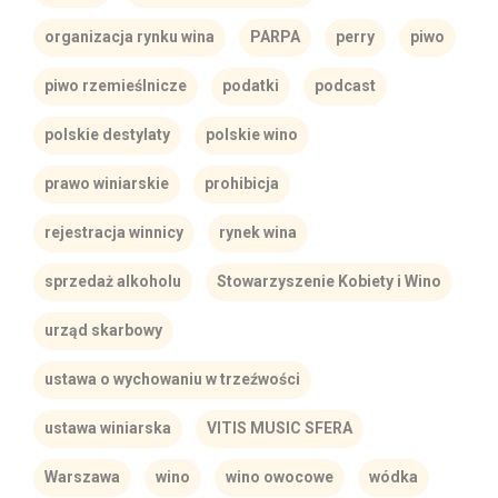
organizacja rynku wina
PARPA
perry
piwo
piwo rzemieślnicze
podatki
podcast
polskie destylaty
polskie wino
prawo winiarskie
prohibicja
rejestracja winnicy
rynek wina
sprzedaż alkoholu
Stowarzyszenie Kobiety i Wino
urząd skarbowy
ustawa o wychowaniu w trzeźwości
ustawa winiarska
VITIS MUSIC SFERA
Warszawa
wino
wino owocowe
wódka