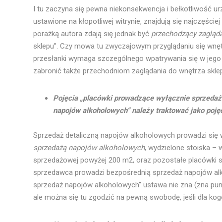
I tu zaczyna się pewna niekonsekwencja i bełkotliwość ur
ustawione na kłopotliwej witrynie, znajdują się najczęści
porażką autora zdają się jednak być
przechodzący zagląda
sklepu”. Czy mowa tu zwyczajowym przyglądaniu się wnętrz
przesłanki wymaga szczególnego wpatrywania się w jego
zabronić także przechodniom zaglądania do wnętrza sklep
Pojęcia „placówki prowadzące wyłącznie sprzedaż
napojów alkoholowych” należy traktować jako poję
Sprzedaż detaliczną napojów alkoholowych prowadzi się 
sprzedażą napojów alkoholowych
, wydzielone stoiska 
sprzedażowej powyżej 200 m2, oraz pozostałe placówki 
sprzedawca prowadzi bezpośrednią sprzedaż napojów al
sprzedaż napojów alkoholowych” ustawa nie zna (zna pu
ale można się tu zgodzić na pewną swobodę, jeśli dla ko