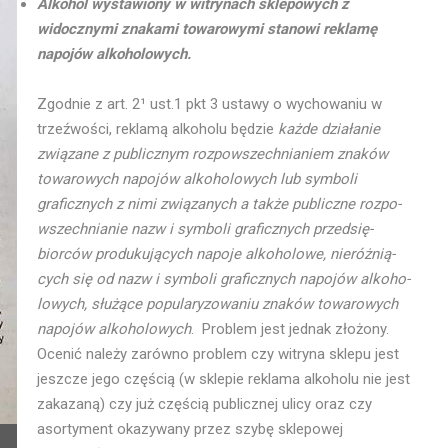
Alkohol wystawiony w witrynach sklepowych z
widocznymi znakami towarowymi stanowi reklamę
napojów alkoholowych.
Zgodnie z art. 2¹ ust.1 pkt 3 ustawy o wychowaniu w
trzeźwości, reklamą alkoholu będzie
każde działanie
związane z publicznym rozpowszechnianiem znaków
towarowych napojów alkoholowych lub symboli
graficznych z nimi związanych a także pu­bliczne roz­po­
wszech­nianie nazw i sym­boli gra­ficz­nych przed­się­
biorców pro­du­ku­ją­cych na­poje al­ko­ho­lowe, nie­róż­nią­
cych się od nazw i sym­boli gra­ficz­nych na­pojów al­ko­ho­
lo­wych, słu­żące po­pu­la­ry­zo­waniu znaków to­wa­ro­wych
na­pojów alkoholowych
. Problem jest jednak złożony.
Ocenić należy zarówno problem czy witryna sklepu jest
jeszcze jego częścią (w sklepie reklama alkoholu nie jest
zakazaną) czy już częścią publicznej ulicy oraz czy
asortyment okazywany przez szybę sklepowej