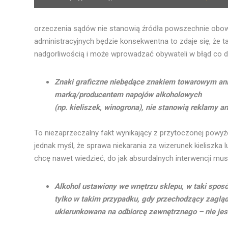
orzeczenia sądów nie stanowią źródła powszechnie obowi
administracyjnych będzie konsekwentna to zdaje się, że t
nadgorliwością i może wprowadzać obywateli w błąd co 
Znaki graficzne niebędące znakiem towarowym an
marką/producentem napojów alkoholowych
(np. kieliszek, winogrona), nie stanowią reklamy a
To niezaprzeczalny fakt wynikający z przytoczonej powyże
jednak myśl, że sprawa niekarania za wizerunek kieliszka 
chcę nawet wiedzieć, do jak absurdalnych interwencji mus
Alkohol ustawiony we wnętrzu sklepu, w taki spos
tylko w takim przypadku, gdy przechodzący zagląda
ukierunkowana na odbiorcę zewnętrznego – nie jes