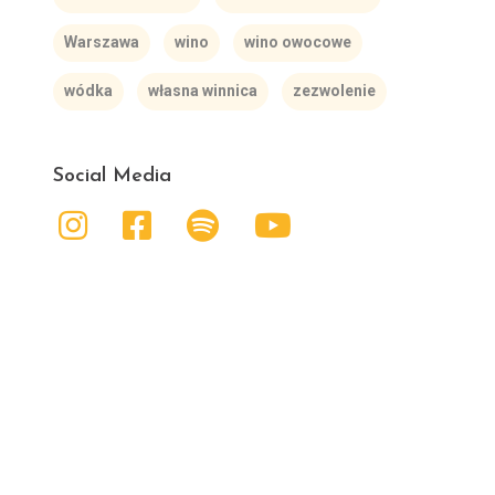
Warszawa
wino
wino owocowe
wódka
własna winnica
zezwolenie
Social Media