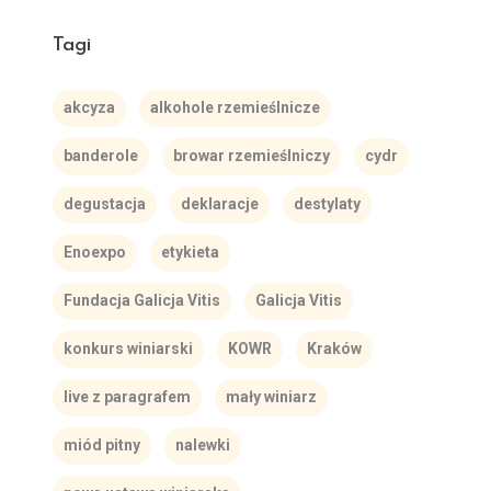
Tagi
akcyza
alkohole rzemieślnicze
banderole
browar rzemieślniczy
cydr
degustacja
deklaracje
destylaty
Enoexpo
etykieta
Fundacja Galicja Vitis
Galicja Vitis
konkurs winiarski
KOWR
Kraków
live z paragrafem
mały winiarz
miód pitny
nalewki