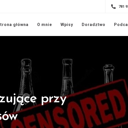
781 9
trona główna
O mnie
Wpisy
Doradztwo
Podca
zujące przy
sów