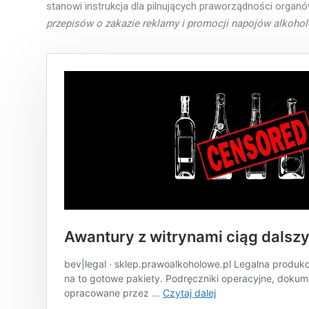
stanowi instrukcja dla pilnujących praworządności organów
przepisów o zakazie reklamy i promocji napojów alkoho