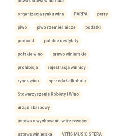
nowa ustawa winiarska
organizacja rynku wina
PARPA
perry
piwo
piwo rzemieślnicze
podatki
podcast
polskie destylaty
polskie wino
prawo winiarskie
prohibicja
rejestracja winnicy
rynek wina
sprzedaż alkoholu
Stowarzyszenie Kobiety i Wino
urząd skarbowy
ustawa o wychowaniu w trzeźwości
ustawa winiarska
VITIS MUSIC SFERA