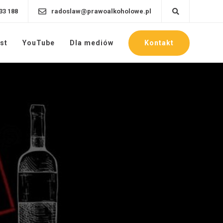
33 188
radoslaw@prawoalkoholowe.pl
Kontakt
st
YouTube
Dla mediów