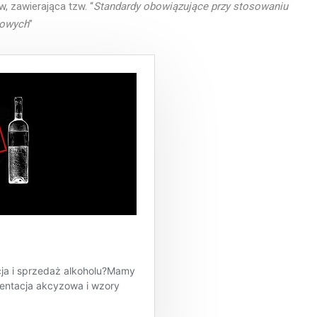
, zawierająca tzw. “
Standardy obowiązujące przy stosowaniu
lowych
”