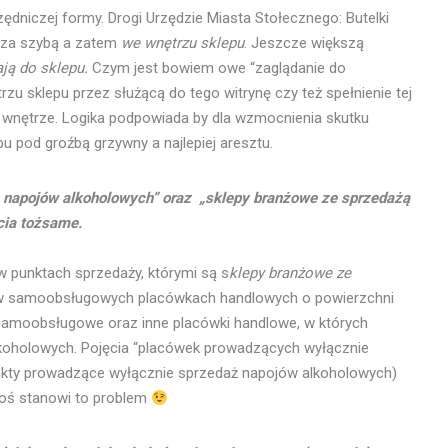
zędniczej formy. Drogi Urzędzie Miasta Stołecznego: Butelki
ej za szybą a zatem
we wnętrzu sklepu
. Jeszcze większą
ją do sklepu.
Czym jest bowiem owe “zaglądanie do
u sklepu przez służącą do tego witrynę czy też spełnienie tej
 wnętrze. Logika podpowiada by dla wzmocnienia skutku
u pod groźbą grzywny a najlepiej aresztu.
 napojów alkoholowych” oraz „sklepy branżowe ze sprzedażą
cia tożsame.
w punktach sprzedaży, którymi są s
klepy branżowe ze
– w samoobsługowych placówkach handlowych o powierzchni
samoobsługowe oraz inne placówki handlowe, w których
koholowych. Pojęcia “placówek prowadzących wyłącznie
nkty prowadzące wyłącznie sprzedaż napojów alkoholowych)
goś stanowi to problem