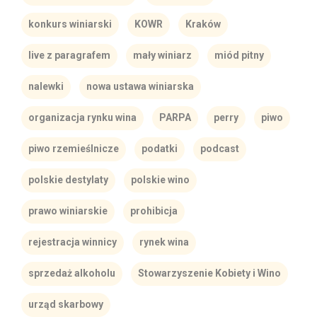
konkurs winiarski
KOWR
Kraków
live z paragrafem
mały winiarz
miód pitny
nalewki
nowa ustawa winiarska
organizacja rynku wina
PARPA
perry
piwo
piwo rzemieślnicze
podatki
podcast
polskie destylaty
polskie wino
prawo winiarskie
prohibicja
rejestracja winnicy
rynek wina
sprzedaż alkoholu
Stowarzyszenie Kobiety i Wino
urząd skarbowy