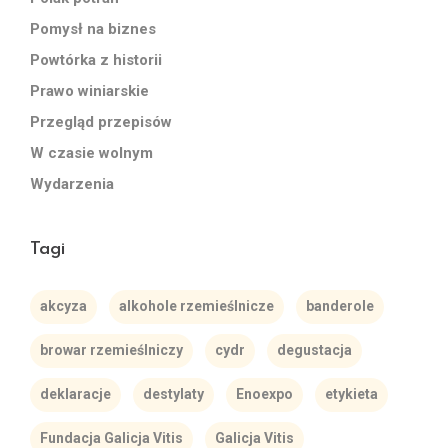
Pomysł na biznes
Powtórka z historii
Prawo winiarskie
Przegląd przepisów
W czasie wolnym
Wydarzenia
Tagi
akcyza
alkohole rzemieślnicze
banderole
browar rzemieślniczy
cydr
degustacja
deklaracje
destylaty
Enoexpo
etykieta
Fundacja Galicja Vitis
Galicja Vitis