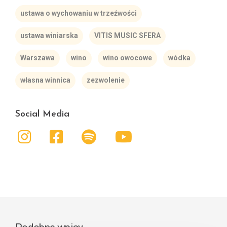
ustawa o wychowaniu w trzeźwości
ustawa winiarska
VITIS MUSIC SFERA
Warszawa
wino
wino owocowe
wódka
własna winnica
zezwolenie
Social Media