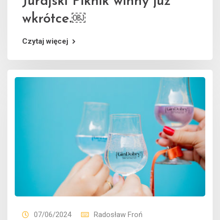
Jurajski Piknik winny już
wkrótce.￼
Czytaj więcej
07/06/2024
Radosław Froń