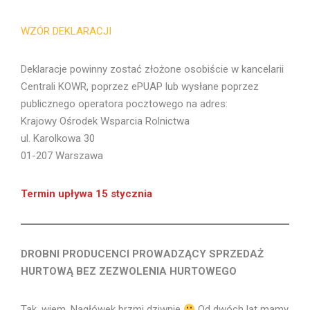
WZÓR DEKLARACJI
Deklaracje powinny zostać złożone osobiście w kancelarii
Centrali KOWR, poprzez ePUAP lub wysłane poprzez
publicznego operatora pocztowego na adres:
Krajowy Ośrodek Wsparcia Rolnictwa
ul. Karolkowa 30
01-207 Warszawa
Termin upływa 15 stycznia
DROBNI PRODUCENCI PROWADZĄCY SPRZEDAŻ
HURTOWĄ BEZ ZEZWOLENIA HURTOWEGO
Tak, wiem. Nagłówek brzmi dziwnie
Od dwóch lat mamy