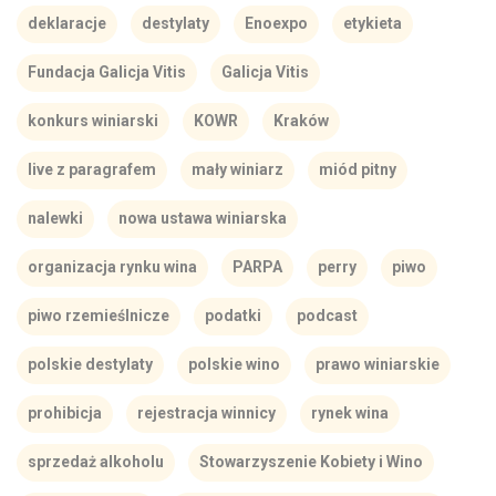
deklaracje
destylaty
Enoexpo
etykieta
Fundacja Galicja Vitis
Galicja Vitis
konkurs winiarski
KOWR
Kraków
live z paragrafem
mały winiarz
miód pitny
nalewki
nowa ustawa winiarska
organizacja rynku wina
PARPA
perry
piwo
piwo rzemieślnicze
podatki
podcast
polskie destylaty
polskie wino
prawo winiarskie
prohibicja
rejestracja winnicy
rynek wina
sprzedaż alkoholu
Stowarzyszenie Kobiety i Wino