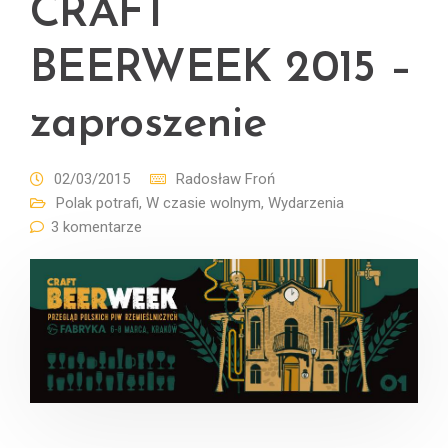
CRAFT
BEERWEEK 2015 –
zaproszenie
02/03/2015
Radosław Froń
Polak potrafi
,
W czasie wolnym
,
Wydarzenia
3 komentarze