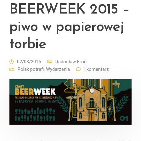
BEERWEEK 2015 –
piwo w papierowej
torbie
02/03/2015
Radosław Froń
Polak potrafi
,
Wydarzenia
1 komentarz