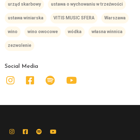
urząd skarbowy
ustawa o wychowaniu w trzeźwości
ustawa winiarska
VITIS MUSIC SFERA
Warszawa
wino
wino owocowe
wódka
własna winnica
zezwolenie
Social Media