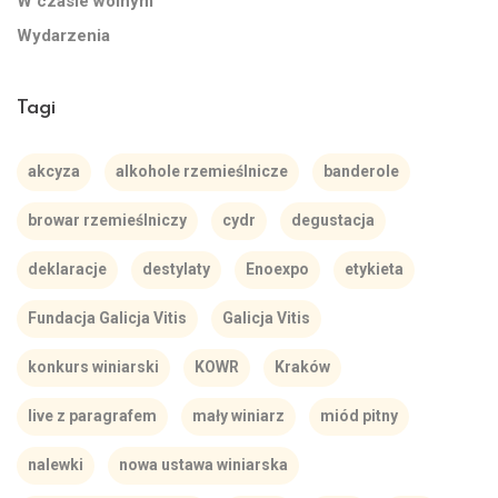
W czasie wolnym
Wydarzenia
Tagi
akcyza
alkohole rzemieślnicze
banderole
browar rzemieślniczy
cydr
degustacja
deklaracje
destylaty
Enoexpo
etykieta
Fundacja Galicja Vitis
Galicja Vitis
konkurs winiarski
KOWR
Kraków
live z paragrafem
mały winiarz
miód pitny
nalewki
nowa ustawa winiarska