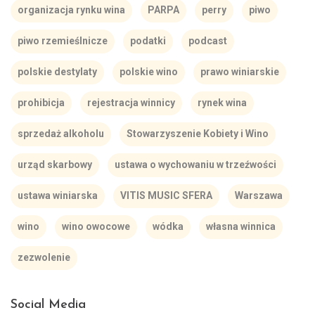
organizacja rynku wina
PARPA
perry
piwo
piwo rzemieślnicze
podatki
podcast
polskie destylaty
polskie wino
prawo winiarskie
prohibicja
rejestracja winnicy
rynek wina
sprzedaż alkoholu
Stowarzyszenie Kobiety i Wino
urząd skarbowy
ustawa o wychowaniu w trzeźwości
ustawa winiarska
VITIS MUSIC SFERA
Warszawa
wino
wino owocowe
wódka
własna winnica
zezwolenie
Social Media