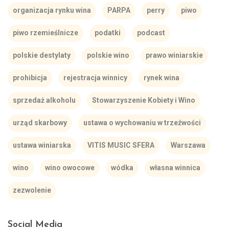
organizacja rynku wina
PARPA
perry
piwo
piwo rzemieślnicze
podatki
podcast
polskie destylaty
polskie wino
prawo winiarskie
prohibicja
rejestracja winnicy
rynek wina
sprzedaż alkoholu
Stowarzyszenie Kobiety i Wino
urząd skarbowy
ustawa o wychowaniu w trzeźwości
ustawa winiarska
VITIS MUSIC SFERA
Warszawa
wino
wino owocowe
wódka
własna winnica
zezwolenie
Social Media