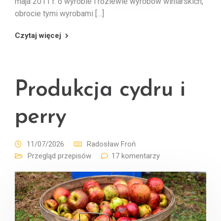
maja 2011 r. o wyrobie i rozlewie wyrobów winiarskich,
obrocie tymi wyrobami […]
Czytaj więcej
Produkcja cydru i
perry
11/07/2026
Radosław Froń
Przegląd przepisów
17 komentarzy