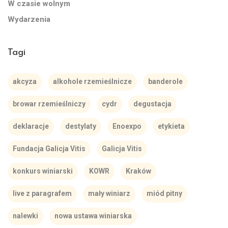
W czasie wolnym
Wydarzenia
Tagi
akcyza
alkohole rzemieślnicze
banderole
browar rzemieślniczy
cydr
degustacja
deklaracje
destylaty
Enoexpo
etykieta
Fundacja Galicja Vitis
Galicja Vitis
konkurs winiarski
KOWR
Kraków
live z paragrafem
mały winiarz
miód pitny
nalewki
nowa ustawa winiarska