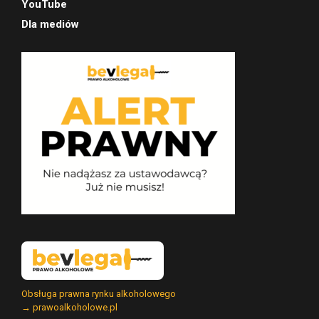
YouTube
Dla mediów
Obsługa prawna rynku alkoholowego
→ prawoalkoholowe.pl