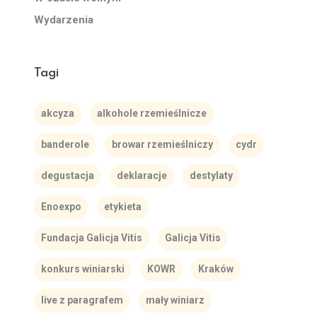
Wydarzenia
Tagi
akcyza
alkohole rzemieślnicze
banderole
browar rzemieślniczy
cydr
degustacja
deklaracje
destylaty
Enoexpo
etykieta
Fundacja Galicja Vitis
Galicja Vitis
konkurs winiarski
KOWR
Kraków
live z paragrafem
mały winiarz