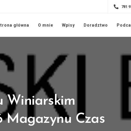
781 9
trona główna
O mnie
Wpisy
Doradztwo
Podca
u Winiarskim
16 Magazynu Czas