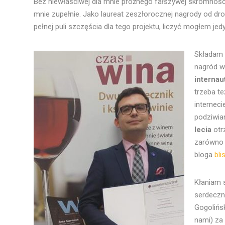
Bez niewłaściwej dla mnie próżnego fałszywej skromności
mnie zupełnie. Jako laureat zeszłorocznej nagrody od dro
pełnej puli szczęścia dla tego projektu, liczyć mogłem jed
Składam 
nagród w
interna
trzeba te
interneci
podziwi
lecia
otr
zarówno 
bloga
bli
Kłaniam 
serdeczn
Gogolińs
nami) za 