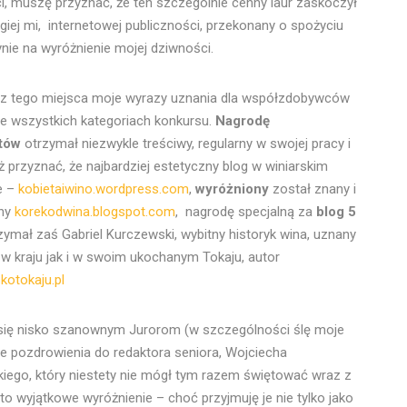
, muszę przyznać, że ten szczególnie cenny laur zaskoczył
giej mi, internetowej publiczności, przekonany o spożyciu
ynie na wyróżnienie mojej dziwności.
z tego miejsca moje wyrazy uznania dla współzdobywców
e wszystkich kategoriach konkursu.
Nagrodę
utów
otrzymał niezwykle treściwy, regularny w swojej pracy i
ż przyznać, że najbardziej estetyczny blog w winiarskim
e –
kobietaiwino.wordpress.com
,
wyróżniony
został znany i
any
korekodwina.blogspot.com
, nagrodę specjalną za
blog 5
zymał zaś Gabriel Kurczewski, wybitny historyk wina, uznany
w kraju jak i w swoim ukochanym Tokaju, autor
skotokaju.pl
się nisko szanownym Jurorom (w szczególności ślę moje
e pozdrowienia do redaktora seniora, Wojciecha
kiego, który niestety nie mógł tym razem świętować wraz z
to wyjątkowe wyróżnienie – choć przyjmuję je nie tylko jako