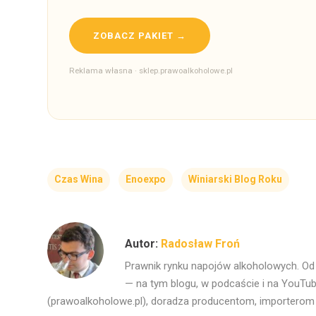
ZOBACZ PAKIET →
Reklama własna · sklep.prawoalkoholowe.pl
Czas Wina
Enoexpo
Winiarski Blog Roku
Radosław Froń
Prawnik rynku napojów alkoholowych. Od l
— na tym blogu, w podcaście i na YouTube
(prawoalkoholowe.pl), doradza producentom, importerom