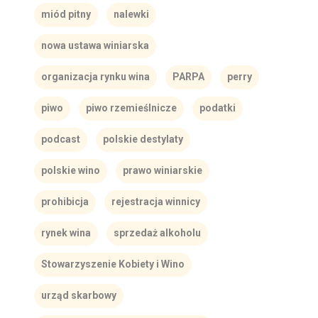
miód pitny
nalewki
nowa ustawa winiarska
organizacja rynku wina
PARPA
perry
piwo
piwo rzemieślnicze
podatki
podcast
polskie destylaty
polskie wino
prawo winiarskie
prohibicja
rejestracja winnicy
rynek wina
sprzedaż alkoholu
Stowarzyszenie Kobiety i Wino
urząd skarbowy