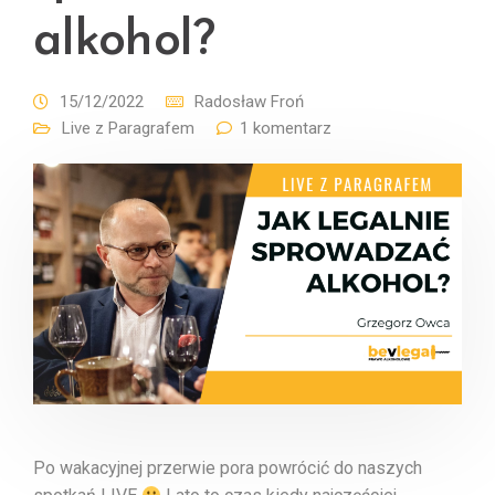
alkohol?
15/12/2022
Radosław Froń
Live z Paragrafem
1 komentarz
Po wakacyjnej przerwie pora powrócić do naszych