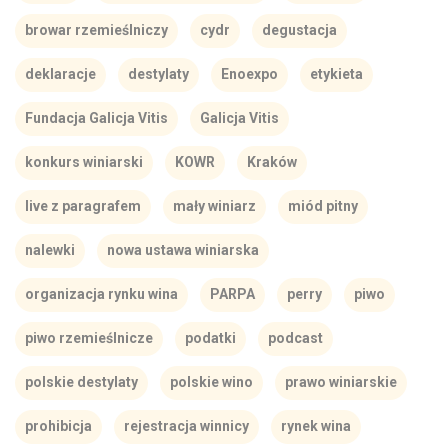
browar rzemieślniczy
cydr
degustacja
deklaracje
destylaty
Enoexpo
etykieta
Fundacja Galicja Vitis
Galicja Vitis
konkurs winiarski
KOWR
Kraków
live z paragrafem
mały winiarz
miód pitny
nalewki
nowa ustawa winiarska
organizacja rynku wina
PARPA
perry
piwo
piwo rzemieślnicze
podatki
podcast
polskie destylaty
polskie wino
prawo winiarskie
prohibicja
rejestracja winnicy
rynek wina