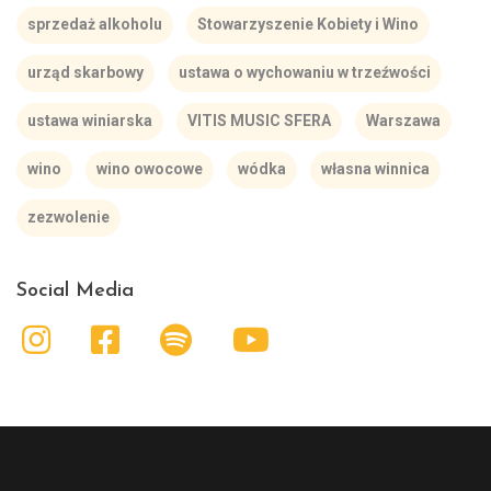
sprzedaż alkoholu
Stowarzyszenie Kobiety i Wino
urząd skarbowy
ustawa o wychowaniu w trzeźwości
ustawa winiarska
VITIS MUSIC SFERA
Warszawa
wino
wino owocowe
wódka
własna winnica
zezwolenie
Social Media