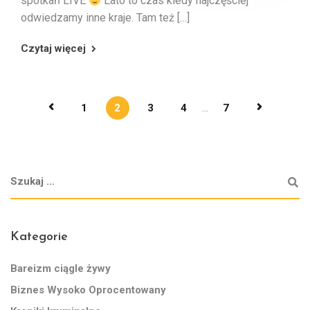
spotkań LIVE
Lato to czas kiedy najczęściej
odwiedzamy inne kraje. Tam też […]
Czytaj więcej
1
2
3
4
...
7
Kategorie
Bareizm ciągle żywy
Biznes Wysoko Oprocentowany